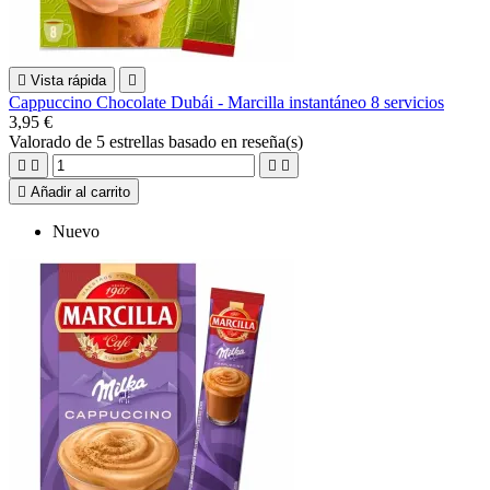

Vista rápida

Cappuccino Chocolate Dubái - Marcilla instantáneo 8 servicios
3,95 €
Valorado
de 5 estrellas basado en
reseña(s)





Añadir al carrito
Nuevo