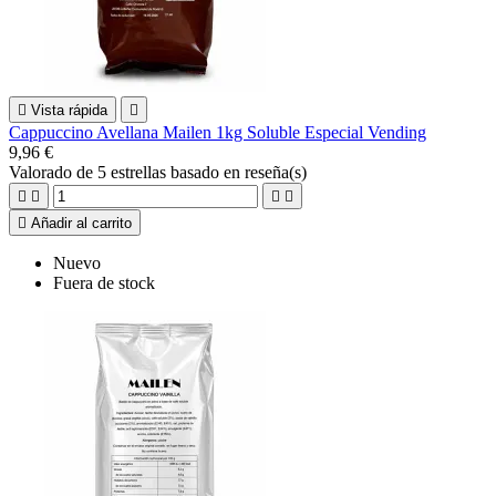

Vista rápida

Cappuccino Avellana Mailen 1kg Soluble Especial Vending
9,96 €
Valorado
de 5 estrellas basado en
reseña(s)





Añadir al carrito
Nuevo
Fuera de stock