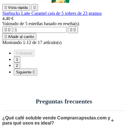

Vista rápida

Starbucks Latte Caramel caja de 5 sobres de 23 gramos
4,40 €
Valorado
de 5 estrellas basado en
reseña(s)





Añadir al carrito
Mostrando 1-12 de 17 artículo(s)

Anterior
1
2
Siguiente

Preguntas frecuentes
¿Qué café soluble vende Comprarcapsulas.com y
+
para qué usos es ideal?