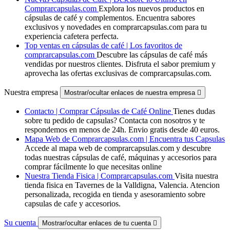
Comprarcapsulas.com
Explora los nuevos productos en
cápsulas de café y complementos. Encuentra sabores
exclusivos y novedades en comprarcapsulas.com para tu
experiencia cafetera perfecta.
Top ventas en cápsulas de café | Los favoritos de
comprarcapsulas.com
Descubre las cápsulas de café más
vendidas por nuestros clientes. Disfruta el sabor premium y
aprovecha las ofertas exclusivas de comprarcapsulas.com.
Nuestra empresa
Mostrar/ocultar enlaces de nuestra empresa

Contacto | Comprar Cápsulas de Café Online
Tienes dudas
sobre tu pedido de capsulas? Contacta con nosotros y te
respondemos en menos de 24h. Envio gratis desde 40 euros.
Mapa Web de Comprarcapsulas.com | Encuentra tus Capsulas
Accede al mapa web de comprarcapsulas.com y descubre
todas nuestras cápsulas de café, máquinas y accesorios para
comprar fácilmente lo que necesitas online
Nuestra Tienda Fisica | Comprarcapsulas.com
Visita nuestra
tienda fisica en Tavernes de la Valldigna, Valencia. Atencion
personalizada, recogida en tienda y asesoramiento sobre
capsulas de cafe y accesorios.
Su cuenta
Mostrar/ocultar enlaces de tu cuenta
