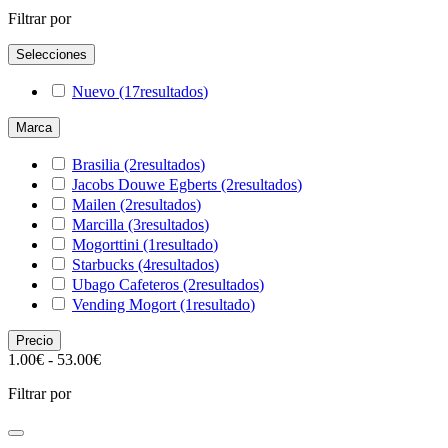
Filtrar por
Selecciones
Nuevo
(17
resultados
)
Marca
Brasilia
(2
resultados
)
Jacobs Douwe Egberts
(2
resultados
)
Mailen
(2
resultados
)
Marcilla
(3
resultados
)
Mogorttini
(1
resultado
)
Starbucks
(4
resultados
)
Ubago Cafeteros
(2
resultados
)
Vending Mogort
(1
resultado
)
Precio
1.00€ - 53.00€
Filtrar por