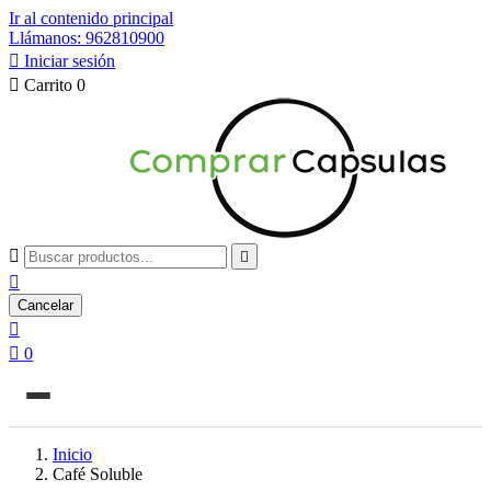
Ir al contenido principal
Llámanos: 962810900

Iniciar sesión

Carrito
0



Cancelar


0
Inicio
Café Soluble