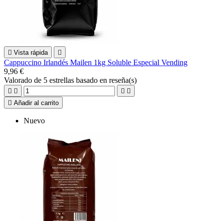

Vista rápida

Cappuccino Irlandés Mailen 1kg Soluble Especial Vending
9,96 €
Valorado
de 5 estrellas basado en
reseña(s)





Añadir al carrito
Nuevo