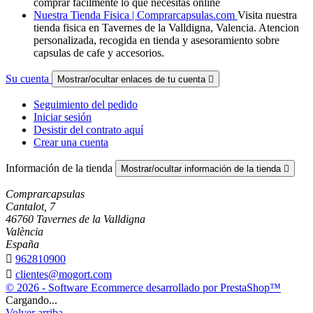
comprar fácilmente lo que necesitas online
Nuestra Tienda Fisica | Comprarcapsulas.com
Visita nuestra
tienda fisica en Tavernes de la Valldigna, Valencia. Atencion
personalizada, recogida en tienda y asesoramiento sobre
capsulas de cafe y accesorios.
Su cuenta
Mostrar/ocultar enlaces de tu cuenta

Seguimiento del pedido
Iniciar sesión
Desistir del contrato aquí
Crear una cuenta
Información de la tienda
Mostrar/ocultar información de la tienda

Comprarcapsulas
Cantalot, 7
46760 Tavernes de la Valldigna
València
España

962810900

clientes@mogort.com
© 2026 - Software Ecommerce desarrollado por PrestaShop™
Cargando...
Volver arriba