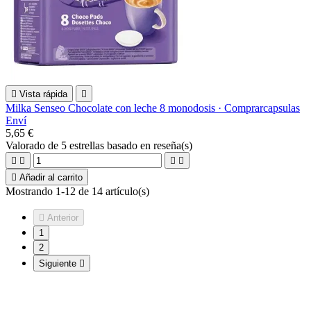

Vista rápida

Milka Senseo Chocolate con leche 8 monodosis · Comprarcapsulas
Enví
5,65 €
Valorado
de 5 estrellas basado en
reseña(s)





Añadir al carrito
Mostrando 1-12 de 14 artículo(s)

Anterior
1
2
Siguiente
