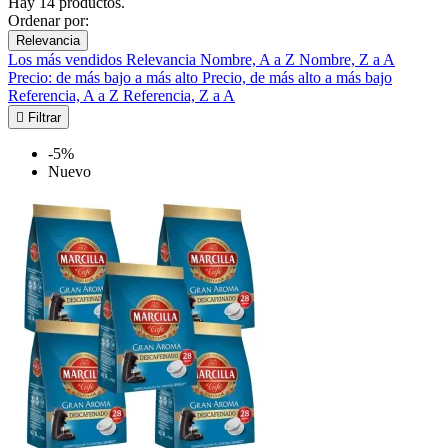
Hay 14 productos.
Ordenar por:
Relevancia
Los más vendidos
Relevancia
Nombre, A a Z
Nombre, Z a A
Precio: de más bajo a más alto
Precio, de más alto a más bajo
Referencia, A a Z
Referencia, Z a A

Filtrar
-5%
Nuevo