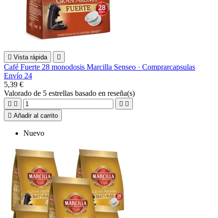

Vista rápida

Café Fuerte 28 monodosis Marcilla Senseo · Comprarcapsulas
Envío 24
5,39 €
Valorado
de 5 estrellas basado en
reseña(s)





Añadir al carrito
Nuevo