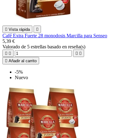

Vista rápida

Café Extra Fuerte 28 monodosis Marcilla para Senseo
5,39 €
Valorado
de 5 estrellas basado en
reseña(s)





Añadir al carrito
-5%
Nuevo