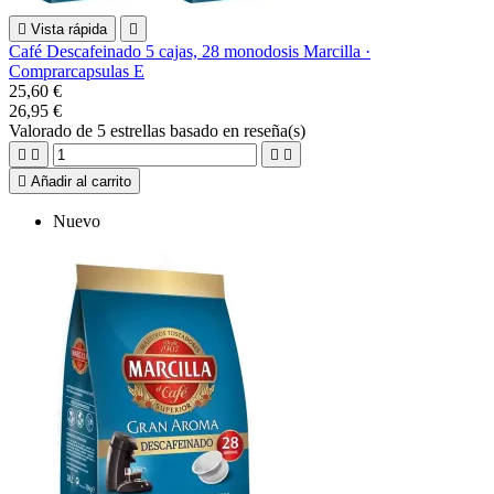

Vista rápida

Café Descafeinado 5 cajas, 28 monodosis Marcilla ·
Comprarcapsulas E
25,60 €
26,95 €
Valorado
de 5 estrellas basado en
reseña(s)





Añadir al carrito
Nuevo