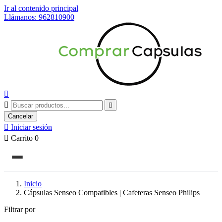
Ir al contenido principal
Llámanos: 962810900



Cancelar

Iniciar sesión

Carrito
0
Inicio
Cápsulas Senseo Compatibles | Cafeteras Senseo Philips
Filtrar por