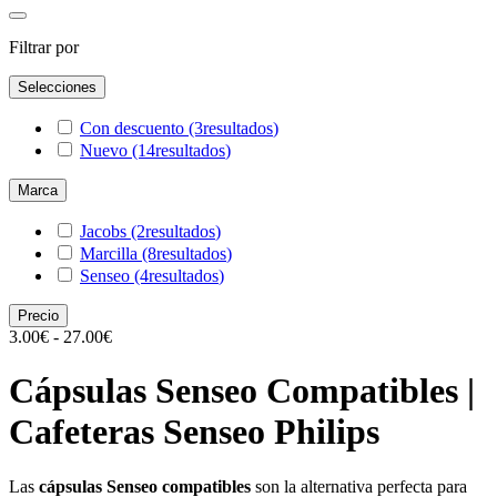
Filtrar por
Selecciones
Con descuento
(3
resultados
)
Nuevo
(14
resultados
)
Marca
Jacobs
(2
resultados
)
Marcilla
(8
resultados
)
Senseo
(4
resultados
)
Precio
3.00€ - 27.00€
Cápsulas Senseo Compatibles |
Cafeteras Senseo Philips
Las
cápsulas Senseo compatibles
son la alternativa perfecta para