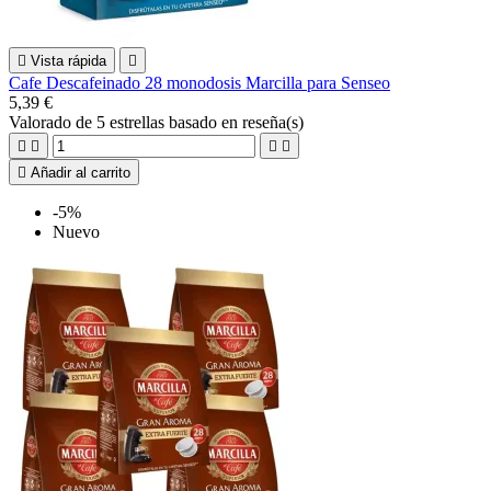

Vista rápida

Cafe Descafeinado 28 monodosis Marcilla para Senseo
5,39 €
Valorado
de 5 estrellas basado en
reseña(s)





Añadir al carrito
-5%
Nuevo