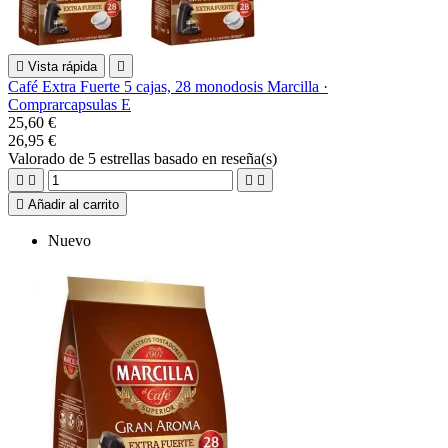

Vista rápida

Café Extra Fuerte 5 cajas, 28 monodosis Marcilla ·
Comprarcapsulas E
25,60 €
26,95 €
Valorado
de 5 estrellas basado en
reseña(s)





Añadir al carrito
Nuevo