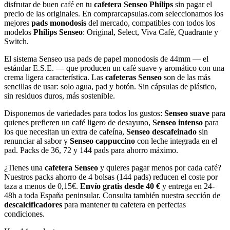
disfrutar de buen café en tu
cafetera Senseo Philips
sin pagar el
precio de las originales. En comprarcapsulas.com seleccionamos los
mejores
pads monodosis
del mercado, compatibles con todos los
modelos
Philips Senseo
: Original, Select, Viva Café, Quadrante y
Switch.
El sistema Senseo usa pads de papel monodosis de 44mm — el
estándar E.S.E. — que producen un café suave y aromático con una
crema ligera característica. Las
cafeteras Senseo
son de las más
sencillas de usar: solo agua, pad y botón. Sin cápsulas de plástico,
sin residuos duros, más sostenible.
Disponemos de variedades para todos los gustos:
Senseo suave
para
quienes prefieren un café ligero de desayuno,
Senseo intenso
para
los que necesitan un extra de cafeína,
Senseo descafeinado
sin
renunciar al sabor y
Senseo cappuccino
con leche integrada en el
pad. Packs de 36, 72 y 144 pads para ahorro máximo.
¿Tienes una
cafetera Senseo
y quieres pagar menos por cada café?
Nuestros packs ahorro de 4 bolsas (144 pads) reducen el coste por
taza a menos de 0,15€.
Envío gratis desde 40 €
y entrega en 24-
48h a toda España peninsular. Consulta también nuestra sección de
descalcificadores
para mantener tu cafetera en perfectas
condiciones.