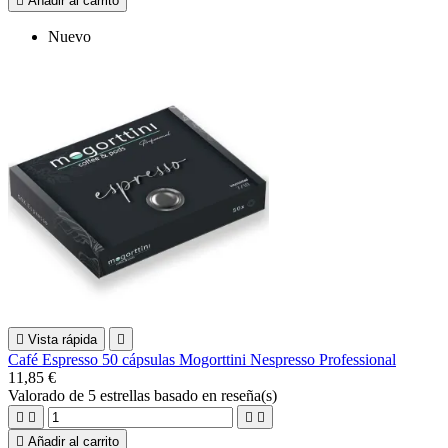

Añadir al carrito
Nuevo

Vista rápida

Café Espresso 50 cápsulas Mogorttini Nespresso Professional
11,85 €
Valorado
de 5 estrellas basado en
reseña(s)





Añadir al carrito