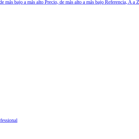
 de más bajo a más alto
Precio, de más alto a más bajo
Referencia, A a 
fessional