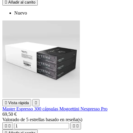

Añadir al carrito
Nuevo

Vista rápida

Master Espresso 300 cápsulas Mogorttini Nespresso Pro
69,50 €
Valorado
de 5 estrellas basado en
reseña(s)



