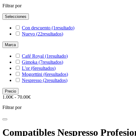
Filtrar por
Selecciones
Con descuento
(1
resultado
)
Nuevo
(22
resultados
)
Marca
Café Royal
(1
resultado
)
Gimoka
(7
resultados
)
L'or
(6
resultados
)
Mogorttini
(6
resultados
)
Nespresso
(2
resultados
)
Precio
1.00€ - 70.00€
Filtrar por
Compatibles Nespresso Profesio