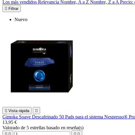
Los más vendidos
Relevancia
Nombre, A a Z
Nombre, Z a A
Precio:

Filtrar
Nuevo

Vista rápida

Gimoka Soave Descafeinado 50 Pads para el sistema Nespresso® Pro
13,95 €
Valorado
de 5 estrellas basado en
reseña(s)



