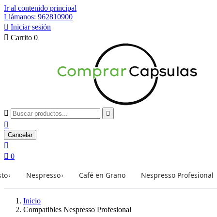
Ir al contenido principal
Llámanos: 962810900

Iniciar sesión

Carrito
0



Cancelar


0
sto
Nespresso
Café en Grano
Nespresso Profesional
›
›
Inicio
Compatibles Nespresso Profesional