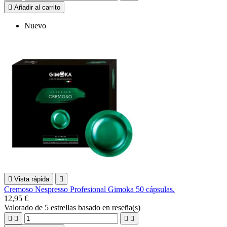

Añadir al carrito
Nuevo

Vista rápida

Cremoso Nespresso Profesional Gimoka 50 cápsulas.
12,95 €
Valorado
de 5 estrellas basado en
reseña(s)



