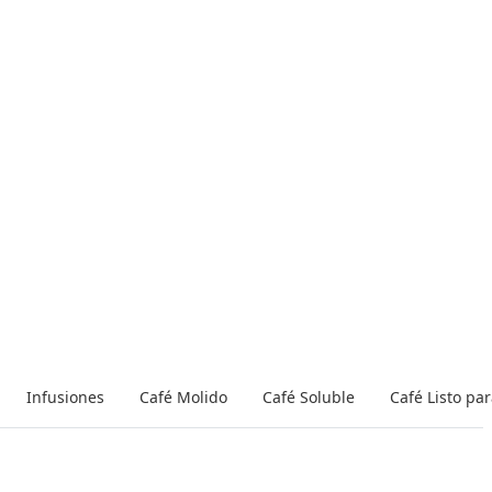
Infusiones
Café Molido
Café Soluble
Café Listo pa