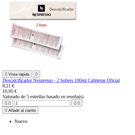

Vista rápida

Descalcificador Nespresso · 2 Sobres 100ml Cafeteras Oficial
8,21 €
10,95 €
Valorado
de 5 estrellas basado en
reseña(s)





Añadir al carrito
Nuevo