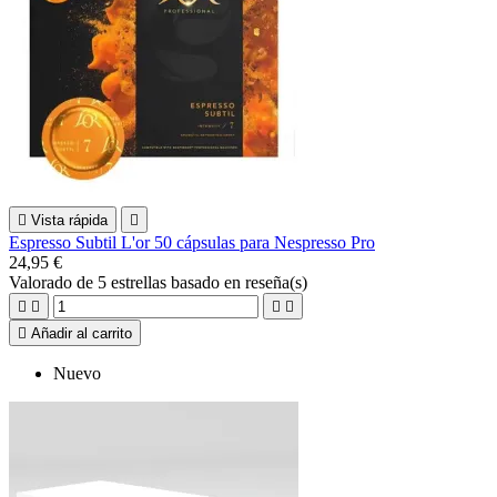

Vista rápida

Espresso Subtil L'or 50 cápsulas para Nespresso Pro
24,95 €
Valorado
de 5 estrellas basado en
reseña(s)





Añadir al carrito
Nuevo