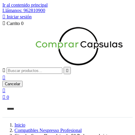
Ir al contenido principal
Llámanos: 962810900

Iniciar sesión

Carrito
0



Cancelar


0
Inicio
Compatibles Nespresso Profesional