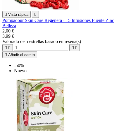

Vista rápida

Pompadour Skin Care Regenera · 15 Infusiones Fuente Zinc
Belleza
2,00 €
3,99 €
Valorado
de 5 estrellas basado en
reseña(s)





Añadir al carrito
-50%
Nuevo