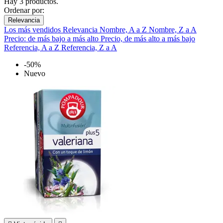
Hay 3 productos.
Ordenar por:
Relevancia
Los más vendidos
Relevancia
Nombre, A a Z
Nombre, Z a A
Precio: de más bajo a más alto
Precio, de más alto a más bajo
Referencia, A a Z
Referencia, Z a A
-50%
Nuevo