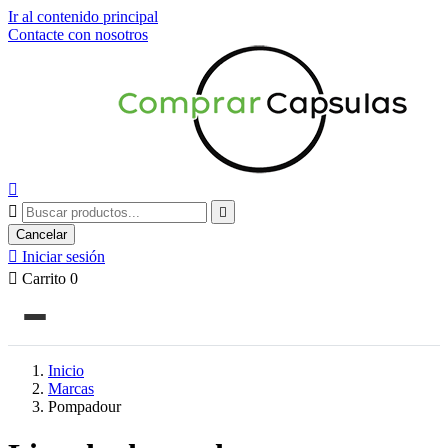
Ir al contenido principal
Contacte con nosotros



Cancelar

Iniciar sesión

Carrito
0
Inicio
Marcas
Pompadour