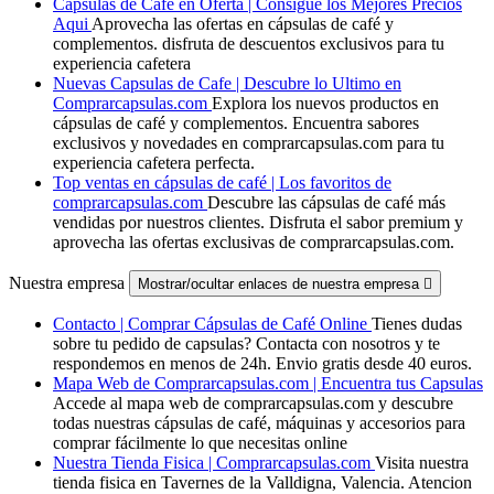
Capsulas de Cafe en Oferta | Consigue los Mejores Precios
Aqui
Aprovecha las ofertas en cápsulas de café y
complementos. disfruta de descuentos exclusivos para tu
experiencia cafetera
Nuevas Capsulas de Cafe | Descubre lo Ultimo en
Comprarcapsulas.com
Explora los nuevos productos en
cápsulas de café y complementos. Encuentra sabores
exclusivos y novedades en comprarcapsulas.com para tu
experiencia cafetera perfecta.
Top ventas en cápsulas de café | Los favoritos de
comprarcapsulas.com
Descubre las cápsulas de café más
vendidas por nuestros clientes. Disfruta el sabor premium y
aprovecha las ofertas exclusivas de comprarcapsulas.com.
Nuestra empresa
Mostrar/ocultar enlaces de nuestra empresa

Contacto | Comprar Cápsulas de Café Online
Tienes dudas
sobre tu pedido de capsulas? Contacta con nosotros y te
respondemos en menos de 24h. Envio gratis desde 40 euros.
Mapa Web de Comprarcapsulas.com | Encuentra tus Capsulas
Accede al mapa web de comprarcapsulas.com y descubre
todas nuestras cápsulas de café, máquinas y accesorios para
comprar fácilmente lo que necesitas online
Nuestra Tienda Fisica | Comprarcapsulas.com
Visita nuestra
tienda fisica en Tavernes de la Valldigna, Valencia. Atencion