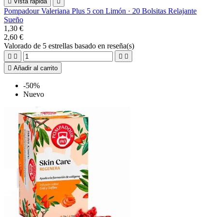

Vista rápida

Pompadour Valeriana Plus 5 con Limón · 20 Bolsitas Relajante
Sueño
1,30 €
2,60 €
Valorado
de 5 estrellas basado en
reseña(s)





Añadir al carrito
-50%
Nuevo