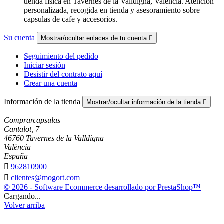
tienda fisica en Tavernes de la Valldigna, Valencia. Atencion
personalizada, recogida en tienda y asesoramiento sobre
capsulas de cafe y accesorios.
Su cuenta
Mostrar/ocultar enlaces de tu cuenta

Seguimiento del pedido
Iniciar sesión
Desistir del contrato aquí
Crear una cuenta
Información de la tienda
Mostrar/ocultar información de la tienda

Comprarcapsulas
Cantalot, 7
46760 Tavernes de la Valldigna
València
España

962810900

clientes@mogort.com
© 2026 - Software Ecommerce desarrollado por PrestaShop™
Cargando...
Volver arriba