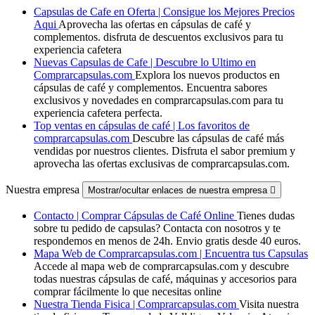
Capsulas de Cafe en Oferta | Consigue los Mejores Precios
Aqui
Aprovecha las ofertas en cápsulas de café y
complementos. disfruta de descuentos exclusivos para tu
experiencia cafetera
Nuevas Capsulas de Cafe | Descubre lo Ultimo en
Comprarcapsulas.com
Explora los nuevos productos en
cápsulas de café y complementos. Encuentra sabores
exclusivos y novedades en comprarcapsulas.com para tu
experiencia cafetera perfecta.
Top ventas en cápsulas de café | Los favoritos de
comprarcapsulas.com
Descubre las cápsulas de café más
vendidas por nuestros clientes. Disfruta el sabor premium y
aprovecha las ofertas exclusivas de comprarcapsulas.com.
Nuestra empresa
Mostrar/ocultar enlaces de nuestra empresa

Contacto | Comprar Cápsulas de Café Online
Tienes dudas
sobre tu pedido de capsulas? Contacta con nosotros y te
respondemos en menos de 24h. Envio gratis desde 40 euros.
Mapa Web de Comprarcapsulas.com | Encuentra tus Capsulas
Accede al mapa web de comprarcapsulas.com y descubre
todas nuestras cápsulas de café, máquinas y accesorios para
comprar fácilmente lo que necesitas online
Nuestra Tienda Fisica | Comprarcapsulas.com
Visita nuestra