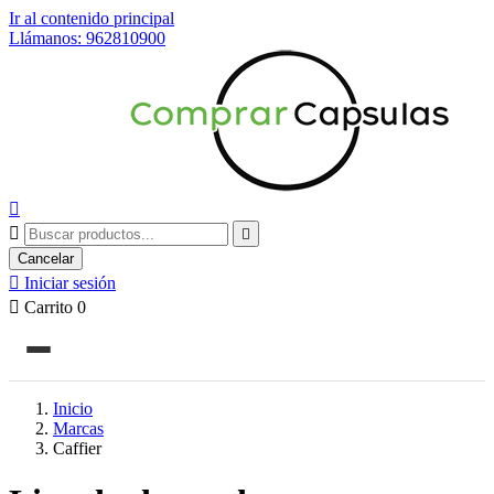
Ir al contenido principal
Llámanos: 962810900



Cancelar

Iniciar sesión

Carrito
0
Inicio
Marcas
Caffier