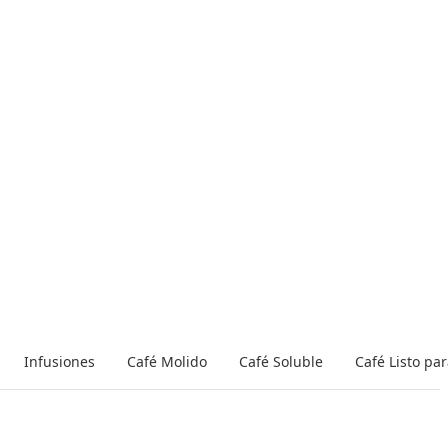
Infusiones
Café Molido
Café Soluble
Café Listo pa