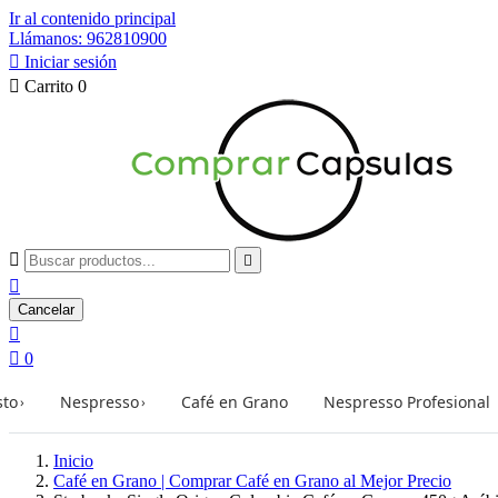
Ir al contenido principal
Llámanos: 962810900

Iniciar sesión

Carrito
0



Cancelar


0
sto
Nespresso
Café en Grano
Nespresso Profesional
›
›
Inicio
Café en Grano | Comprar Café en Grano al Mejor Precio