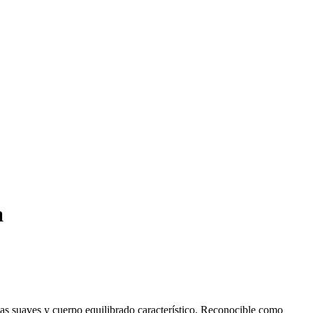
a
as suaves y cuerpo equilibrado característico. Reconocible como