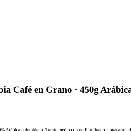
ia Café en Grano · 450g Arábic
 Arábica colombiano. Tueste medio con perfil refinado, notas afrutad