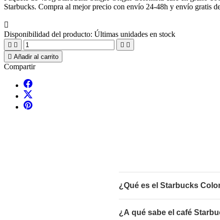
Starbucks. Compra al mejor precio con envío 24-48h y envío gratis d

Disponibilidad del producto:
Últimas unidades en stock





Añadir al carrito
Compartir
¿Qué es el Starbucks Colo
¿A qué sabe el café Starb