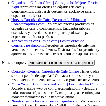
Capsulas de Cafe en Oferta | Consigue los Mejores Precios
Aqui
Aprovecha las ofertas en cápsulas de café y
complementos. disfruta de descuentos exclusivos para tu
experiencia cafetera
Nuevas Capsulas de Cafe | Descubre lo Ultimo en
Comprarcapsulas.com
Explora los nuevos productos en
cápsulas de café y complementos. Encuentra sabores
exclusivos y novedades en comprarcapsulas.com para tu
experiencia cafetera perfecta.
Top ventas en cápsulas de café | Los favoritos de
comprarcapsulas.com
Descubre las cápsulas de café más
vendidas por nuestros clientes. Disfruta el sabor premium y
aprovecha las ofertas exclusivas de comprarcapsulas.com.
Nuestra empresa
Mostrar/ocultar enlaces de nuestra empresa

Contacto | Comprar Cápsulas de Café Online
Tienes dudas
sobre tu pedido de capsulas? Contacta con nosotros y te
respondemos en menos de 24h. Envio gratis desde 40 euros.
Mapa Web de Comprarcapsulas.com | Encuentra tus Capsulas
Accede al mapa web de comprarcapsulas.com y descubre
todas nuestras cápsulas de café, máquinas y accesorios para
comprar fácilmente lo que necesitas online
Nuestra Tienda Fisica | Comprarcapsulas.com
Visita nuestra
tienda fisica en Tavernes de la Valldigna, Valencia. Atencion