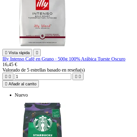

Vista rápida

Illy Intenso Café en Grano · 500g 100% Arábica Tueste Oscuro
16,45 €
Valorado
de 5 estrellas basado en
reseña(s)





Añadir al carrito
Nuevo