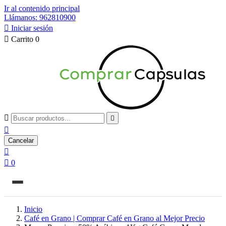
Ir al contenido principal
Llámanos: 962810900

Iniciar sesión

Carrito
0



Cancelar


0
Inicio
Café en Grano | Comprar Café en Grano al Mejor Precio