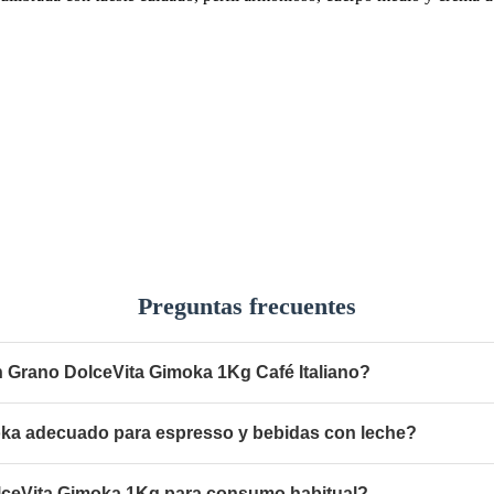
Preguntas frecuentes
n Grano DolceVita Gimoka 1Kg Café Italiano?
oka adecuado para espresso y bebidas con leche?
lceVita Gimoka 1Kg para consumo habitual?