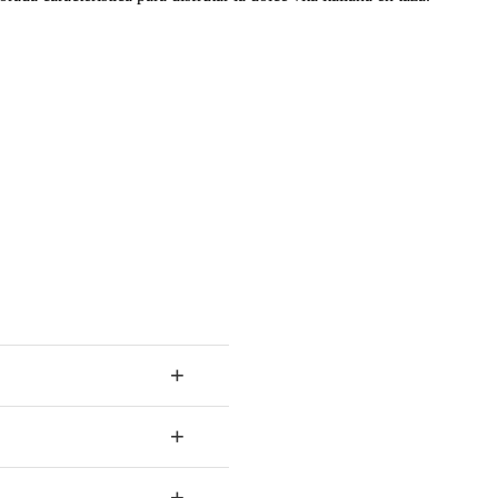
+
+
+