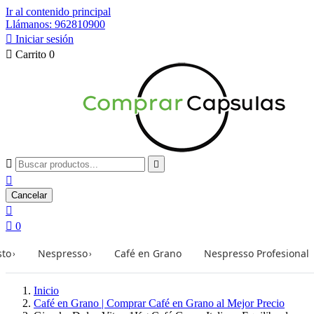
Ir al contenido principal
Llámanos: 962810900

Iniciar sesión

Carrito
0



Cancelar


0
sto
Nespresso
Café en Grano
Nespresso Profesional
›
›
Inicio
Café en Grano | Comprar Café en Grano al Mejor Precio