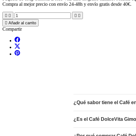
Compra al mejor precio con envío 24-48h y envío gratis desde 40€.





Añadir al carrito
Compartir
¿Qué sabor tiene el Café e
¿Es el Café DolceVita Gim
¿Por qué comprar Café Do