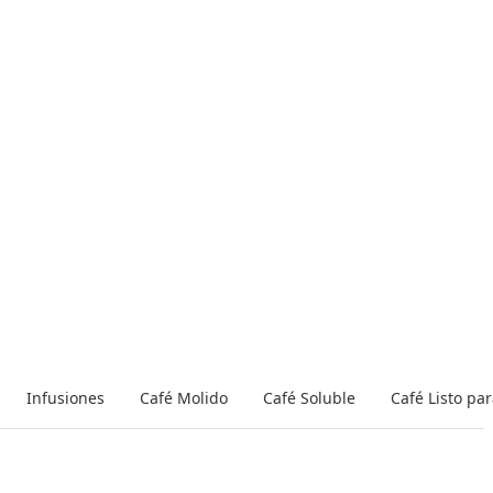
Infusiones
Café Molido
Café Soluble
Café Listo pa