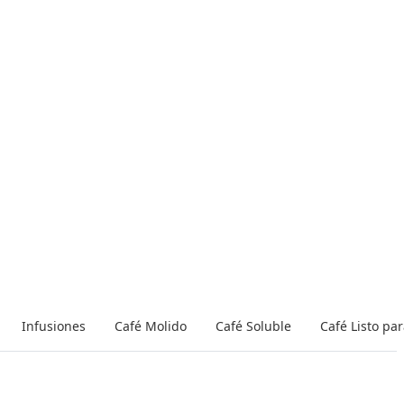
Infusiones
Café Molido
Café Soluble
Café Listo pa