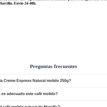
Marcilla. Envío 24-48h.
Preguntas frecuentes
lla Creme Express Natural molido 250g?
s es adecuado este café molido?
el café molido natural de Marcilla?