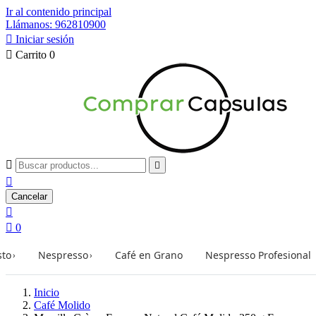
Ir al contenido principal
Llámanos: 962810900

Iniciar sesión

Carrito
0



Cancelar


0
sto
Nespresso
Café en Grano
Nespresso Profesional
›
›
Inicio
Café Molido