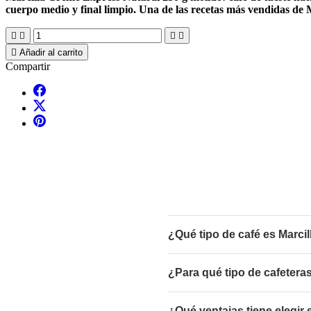
cuerpo medio y final limpio. Una de las recetas más vendidas de 





Añadir al carrito
Compartir
¿Qué tipo de café es Marci
¿Para qué tipo de cafetera
¿Qué ventajas tiene elegir 