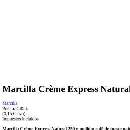
Marcilla Crème Express Natural
Marcilla
Precio:
4,85 €
(0,15 € taza)
Impuestos incluidos
Marcilla Crème Express Natural 250 g molido: café de tueste nat