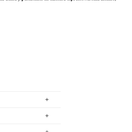
+
+
+