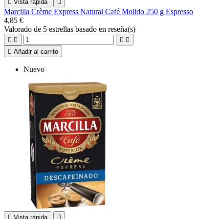

Vista rápida

Marcilla Crème Express Natural Café Molido 250 g Espresso
4,85 €
Valorado
de 5 estrellas basado en
reseña(s)





Añadir al carrito
Nuevo

Vista rápida
