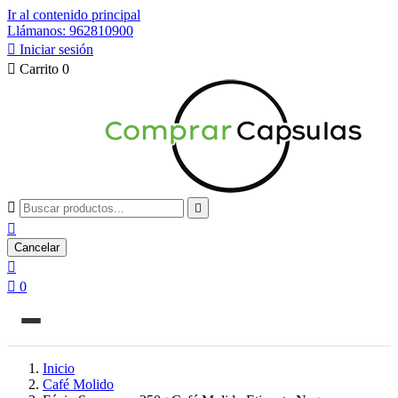
Ir al contenido principal
Llámanos: 962810900

Iniciar sesión

Carrito
0



Cancelar


0
Inicio
Café Molido