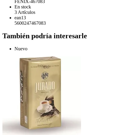
FENIX-467083
En stock
3 Artículos
ean13
5600247467083
También podría interesarle
Nuevo