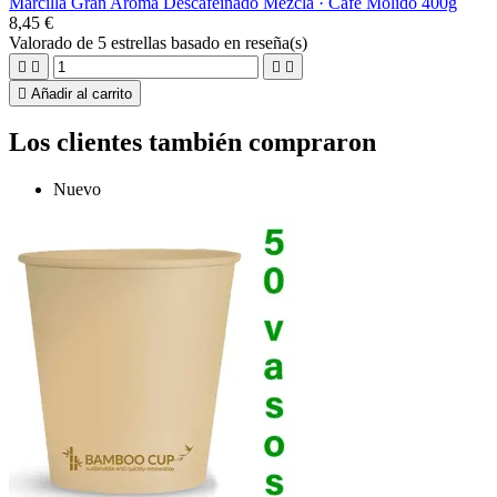
Marcilla Gran Aroma Descafeinado Mezcla · Café Molido 400g
8,45 €
Valorado
de 5 estrellas basado en
reseña(s)





Añadir al carrito
Los clientes también compraron
Nuevo