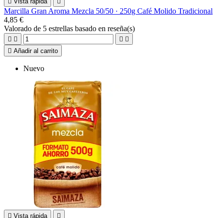

Vista rápida

Marcilla Gran Aroma Mezcla 50/50 · 250g Café Molido Tradicional
4,85 €
Valorado
de 5 estrellas basado en
reseña(s)





Añadir al carrito
Nuevo

Vista rápida
