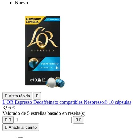
Nuevo

Vista rápida

L'OR Espresso Decaffeinato compatibles Nespresso® 10 cápsulas
3,95 €
Valorado
de 5 estrellas basado en
reseña(s)





Añadir al carrito