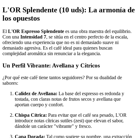
L'OR Splendente (10 uds): La armonía de
los opuestos
El
L'OR Espresso Splendente
es una obra maestra del equilibrio.
Con una
Intensidad 7
, se sitúa en el centro perfecto de la escala,
ofreciendo una experiencia que no es ni demasiado suave ni
demasiado agresiva. Es el café ideal para quienes buscan
complejidad aromática sin renunciar a la elegancia.
Un Perfil Vibrante: Avellana y Cítricos
¿Por qué este café tiene tantos seguidores? Por su dualidad de
sabores:
Calidez de Avellana:
La base del espresso es redonda y
tostada, con claras notas de frutos secos y avellana que
aportan cuerpo y confort.
Chispa Cítrica:
Para evitar que el café sea pesado, L'OR
introduce notas cítricas sutiles (zest) que elevan el sabor,
dándole un carácter "vibrante" y fresco.
Capa Dorada:
Tal como sugiere su nombre, una extracción