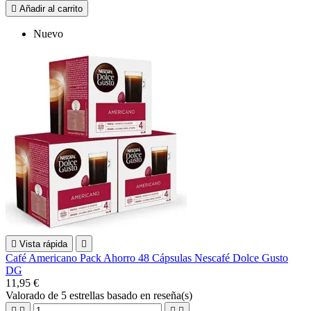

Añadir al carrito
Nuevo

Vista rápida

Café Americano Pack Ahorro 48 Cápsulas Nescafé Dolce Gusto
DG
11,95 €
Valorado
de 5 estrellas basado en
reseña(s)



