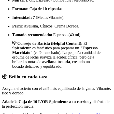
Marca:
L'OR Espresso (Compatible Nespresso®).
Formato:
Caja de
10 cápsulas
.
Intensidad:
7
(Media/Vibrante).
Perfil:
Avellana, Cítricos, Crema Dorada.
Tamaño recomendado:
Espresso (40 ml).
💡 Consejo de Barista (Helpful Content):
El
Splendente
es fantástico para preparar un
"Espresso
Macchiato"
(café manchado). La pequeña cantidad de
espuma de leche suaviza la acidez cítrica, pero deja
brillar las notas de
avellana tostada
, creando un
bocado delicioso y equilibrado.
📦 Brillo en cada taza
Asegura el acierto con el café más equilibrado de la gama. Vibrante,
rico y dorado.
Añade la Caja de 10 L'OR Splendente a tu carrito
y disfruta de
la perfección media.