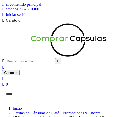
Ir al contenido principal
Llámanos: 962810900

Iniciar sesión

Carrito
0



Cancelar


0
Inicio
Ofertas de Cápsulas de Café · Promociones y Ahorro