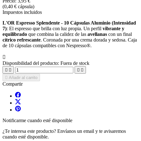
Precio:
3,95 €
(0,40 € cápsula)
Impuestos incluidos
L'OR Espresso Splendente - 10 Cápsulas Aluminio (Intensidad
7)
:
El espresso que brilla con luz propia.
Un perfil
vibrante y
equilibrado
que combina la calidez de las
avellanas
con un final
cítrico refrescante
.
Coronada por una crema dorada y sedosa.
Caja
de 10 cápsulas compatibles con Nespresso®.

Disponibilidad del producto:
Fuera de stock





Añadir al carrito
Compartir
Notificarme cuando esté disponible
¿Te interesa este producto? Envíanos un email y te avisaremos
cuando esté disponible.