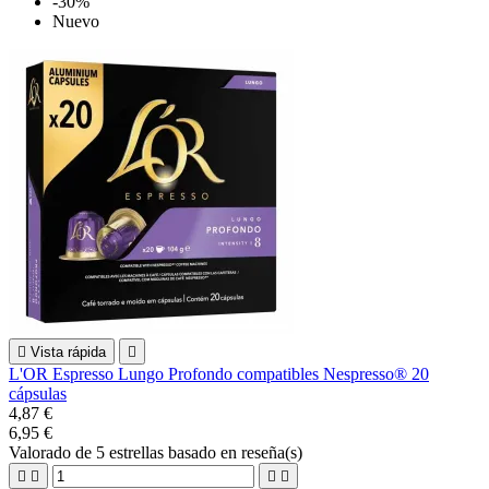
-30%
Nuevo

Vista rápida

L'OR Espresso Lungo Profondo compatibles Nespresso® 20
cápsulas
4,87 €
6,95 €
Valorado
de 5 estrellas basado en
reseña(s)



