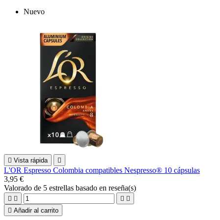
Nuevo

Vista rápida

L'OR Espresso Colombia compatibles Nespresso® 10 cápsulas
3,95 €
Valorado
de 5 estrellas basado en
reseña(s)





Añadir al carrito