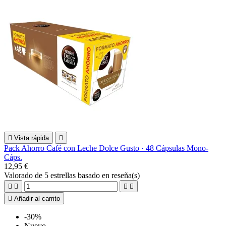

Vista rápida

Pack Ahorro Café con Leche Dolce Gusto · 48 Cápsulas Mono-
Cáps.
12,95 €
Valorado
de 5 estrellas basado en
reseña(s)





Añadir al carrito
-30%
Nuevo