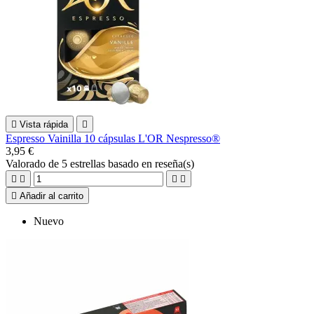

Vista rápida

Espresso Vainilla 10 cápsulas L'OR Nespresso®
3,95 €
Valorado
de 5 estrellas basado en
reseña(s)





Añadir al carrito
Nuevo