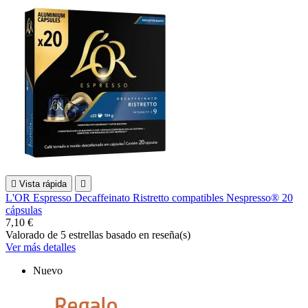

Vista rápida

L'OR Espresso Decaffeinato Ristretto compatibles Nespresso® 20
cápsulas
7,10 €
Valorado
de 5 estrellas basado en
reseña(s)
Ver más detalles
Nuevo