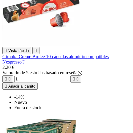

Vista rápida

Gimoka Creme Brulee 10 cápsulas aluminio compatibles
Nespresso®
2,20 €
Valorado
de 5 estrellas basado en
reseña(s)





Añadir al carrito
-14%
Nuevo
Fuera de stock