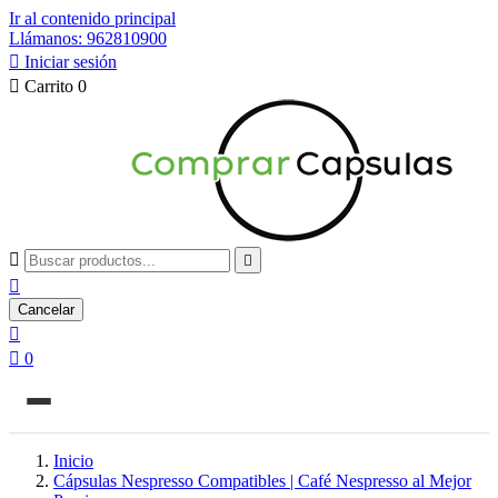
Ir al contenido principal
Llámanos: 962810900

Iniciar sesión

Carrito
0



Cancelar


0
Inicio
Cápsulas Nespresso Compatibles | Café Nespresso al Mejor