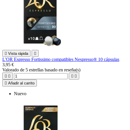

Vista rápida

L'OR Espresso Fortissimo compatibles Nespresso® 10 cápsulas
3,95 €
Valorado
de 5 estrellas basado en
reseña(s)





Añadir al carrito
Nuevo