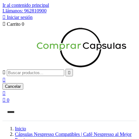
Ir al contenido principal
Llámanos: 962810900

Iniciar sesión

Carrito
0



Cancelar


0
Inicio
Cápsulas Nespresso Compatibles | Café Nespresso al Mejor