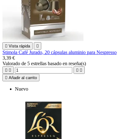

Vista rápida

Stimola Café Jurado, 20 cápsulas aluminio para Nespresso
3,39 €
Valorado
de 5 estrellas basado en
reseña(s)





Añadir al carrito
Nuevo