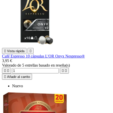

Vista rápida

Café Espresso 10 cápsulas L'OR Onyx Nespresso®
3,95 €
Valorado
de 5 estrellas basado en
reseña(s)





Añadir al carrito
Nuevo