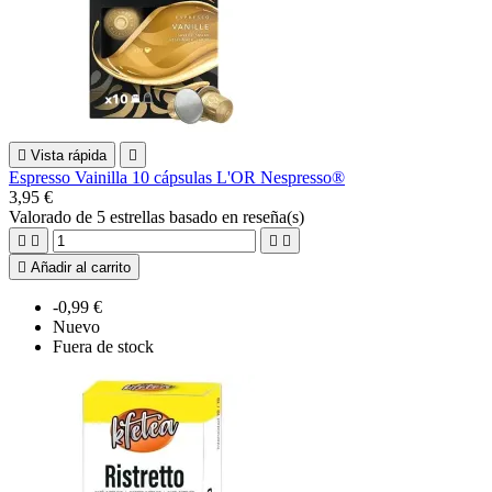

Vista rápida

Espresso Vainilla 10 cápsulas L'OR Nespresso®
3,95 €
Valorado
de 5 estrellas basado en
reseña(s)





Añadir al carrito
-0,99 €
Nuevo
Fuera de stock