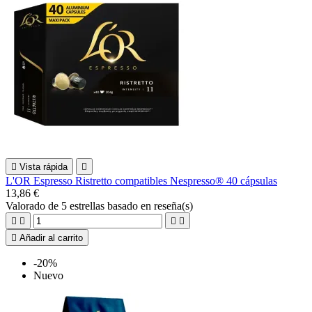

Vista rápida

L'OR Espresso Ristretto compatibles Nespresso® 40 cápsulas
13,86 €
Valorado
de 5 estrellas basado en
reseña(s)





Añadir al carrito
-20%
Nuevo