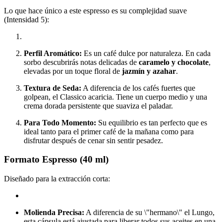
Lo que hace único a este espresso es su complejidad suave
(Intensidad 5):
Perfil Aromático:
Es un café dulce por naturaleza. En cada
sorbo descubrirás notas delicadas de
caramelo y chocolate
,
elevadas por un toque floral de
jazmín y azahar
.
Textura de Seda:
A diferencia de los cafés fuertes que
golpean, el Classico acaricia. Tiene un cuerpo medio y una
crema dorada persistente que suaviza el paladar.
Para Todo Momento:
Su equilibrio es tan perfecto que es
ideal tanto para el primer café de la mañana como para
disfrutar después de cenar sin sentir pesadez.
Formato Espresso (40 ml)
Diseñado para la extracción corta:
Molienda Precisa:
A diferencia de su \"hermano\" el Lungo,
esta cápsula está ajustada para liberar todos sus aceites en una