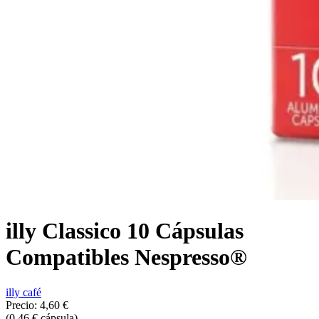
illy Classico 10 Cápsulas
Compatibles Nespresso®
illy café
Precio:
4,60 €
(0,46 € cápsula)