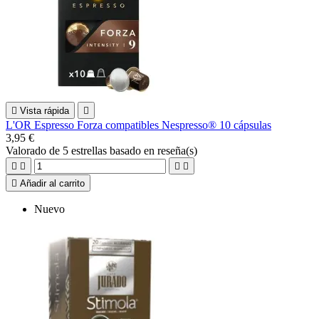

Vista rápida

L'OR Espresso Forza compatibles Nespresso® 10 cápsulas
3,95 €
Valorado
de 5 estrellas basado en
reseña(s)





Añadir al carrito
Nuevo