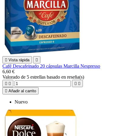

Vista rápida

Café Descafeinado 20 cápsulas Marcilla Nespresso
6,60 €
Valorado
de 5 estrellas basado en
reseña(s)





Añadir al carrito
Nuevo