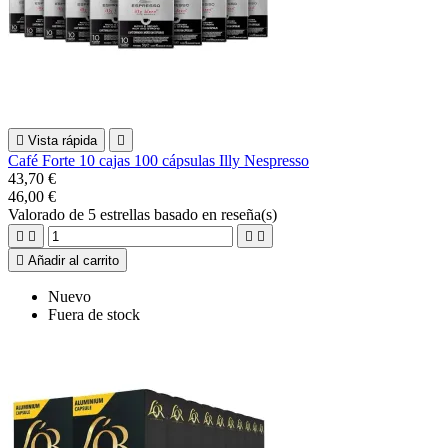

Vista rápida

Café Forte 10 cajas 100 cápsulas Illy Nespresso
43,70 €
46,00 €
Valorado
de 5 estrellas basado en
reseña(s)





Añadir al carrito
Nuevo
Fuera de stock