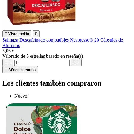

Vista rápida

Saimaza Descafeinado compatibles Nespresso® 20 Cápsulas de
Aluminio
5,06 €
Valorado
de 5 estrellas basado en
reseña(s)





Añadir al carrito
Los clientes también compraron
Nuevo