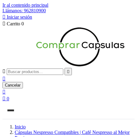
Ir al contenido principal
Llámanos: 962810900

Iniciar sesión

Carrito
0



Cancelar


0
Inicio
Cápsulas Nespresso Compatibles | Café Nespresso al Mejor