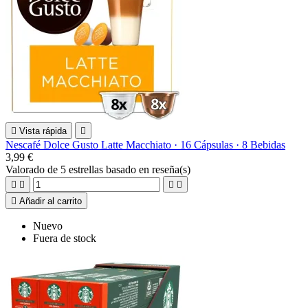

Vista rápida

Nescafé Dolce Gusto Latte Macchiato · 16 Cápsulas · 8 Bebidas
3,99 €
Valorado
de 5 estrellas basado en
reseña(s)





Añadir al carrito
Nuevo
Fuera de stock