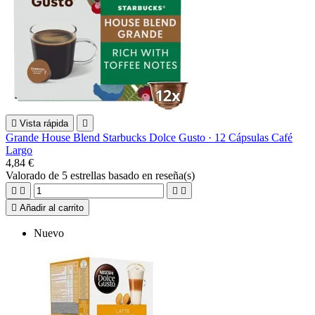

Vista rápida

Grande House Blend Starbucks Dolce Gusto · 12 Cápsulas Café
Largo
4,84 €
Valorado
de 5 estrellas basado en
reseña(s)





Añadir al carrito
Nuevo