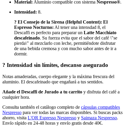
Material:
Aluminio compatible con sistema
Nespresso®
.
Intensidad:
8.
? El Consejo de la Sirena (Helpful Content):
El
Espresso Nocturno:
Al tener una intensdad 8, el
Descaffi es perfecto para preparar un
Latte Macchiato
descafeinado
. Su fuerza evita que el sabor del café \"se
pierda\" al mezclarlo con leche, permitiéndote disfrutar
de una bebida cremosa y con mucho sabor antes de ir a
dormir.
? Intensidad sin límites, descanso asegurado
Notas amaderadas, cuerpo elegante y la máxima frescura del
aluminio. El descafeinado que engañará a tus sentidos.
Añade el Descaffi de Jurado a tu carrito
y disfruta del café a
cualquier hora.
Consulta también el catálogo completo de
cápsulas compatibles
Nespresso
para ver todas las marcas disponibles. Si buscas packs
ahorro, visita
L'OR Espresso Nespresso
y
Saimaza Nespresso
.
Envío rápido en 24-48 horas y envío gratis desde 40€.