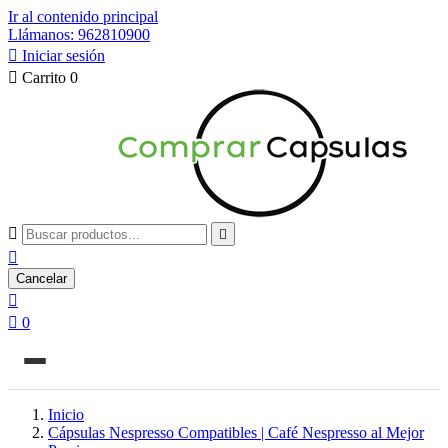
Ir al contenido principal
Llámanos: 962810900

Iniciar sesión

Carrito
0



Cancelar


0
Inicio
Cápsulas Nespresso Compatibles | Café Nespresso al Mejor