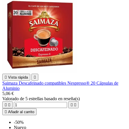

Vista rápida

Saimaza Descafeinado compatibles Nespresso® 20 Cápsulas de
Aluminio
5,06 €
Valorado
de 5 estrellas basado en
reseña(s)





Añadir al carrito
-50%
Nuevo