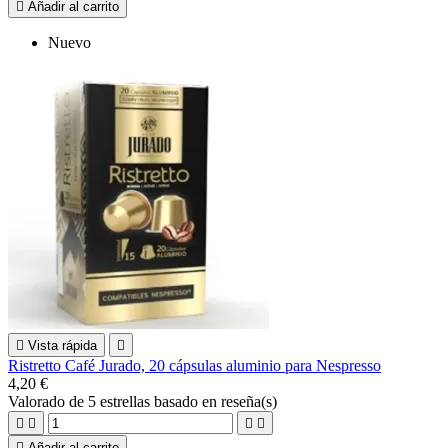

Añadir al carrito
Nuevo

Vista rápida

Ristretto Café Jurado, 20 cápsulas aluminio para Nespresso
4,20 €
Valorado
de 5 estrellas basado en
reseña(s)





Añadir al carrito