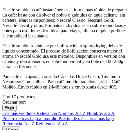
El café soluble o café instantáneo es la forma más rápida de preparar
un café: basta con disolver el polvo o gránulos en agua caliente, sin
cafetera. Marcas disponibles: Nescafé Classic, Nescafé Gold,
Nescafé Decaf y otras. Formatos individuales en sobre monodosis y
botes para uso doméstico. Ideal para viajes, oficina o quien prefiere
la comodidad instantánea.
El café soluble se obtiene por liofilización o spray-drying del café
líquido concentrado. El proceso de liofilización conserva mejor el
aroma (Nescafé Gold usa este método). Disponibles en versión con
cafeína y descafeinado, en sobre individual y en bote de 100-200g
para uso frecuente.
Para café en cápsula, consulta Cápsulas Dolce Gusto, Tassimo o
Nespresso Compatibles. Para café molido tradicional, visita Café
Molido. Envío rápido en 24-48 horas y envío gratis desde 40€.
Hay 17 productos.
Ordenar por:
Elegir
Los más vendidos
Relevancia
Nombre, A a Z
Nombre, Z a A
Precio: de más bajo a más alto
Precio, de más alto a más bajo
Referencia, A a Z
Referencia, Z a A