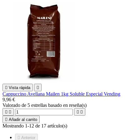

Vista rápida

Cappuccino Avellana Mailen 1kg Soluble Especial Vending
9,96 €
Valorado
de 5 estrellas basado en
reseña(s)





Añadir al carrito
Mostrando 1-12 de 17 artículo(s)

Anterior