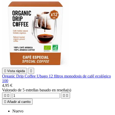

Vista rápida

Organic Drip Coffee Ubago 12 filtros monodosis de café ecológico
100
4,95 €
Valorado
de 5 estrellas basado en
reseña(s)





Añadir al carrito
Nuevo