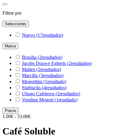
Filtrar por
Selecciones
Nuevo
(17
resultados
)
Marca
Brasilia
(2
resultados
)
Jacobs Douwe Egberts
(2
resultados
)
Mailen
(2
resultados
)
Marcilla
(3
resultados
)
Mogorttini
(1
resultado
)
Starbucks
(4
resultados
)
Ubago Cafeteros
(2
resultados
)
Vending Mogort
(1
resultado
)
Precio
1.00€ - 53.00€
Café Soluble