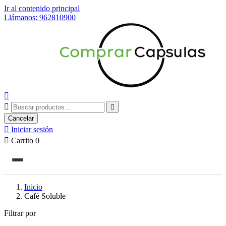
Ir al contenido principal
Llámanos: 962810900



Cancelar

Iniciar sesión

Carrito
0
Inicio
Café Soluble
Filtrar por