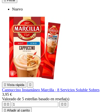

Filtrar
Nuevo

Vista rápida

Cappuccino Instantáneo Marcilla · 8 Servicios Soluble Sobres
3,95 €
Valorado
de 5 estrellas basado en
reseña(s)





Añadir al carrito