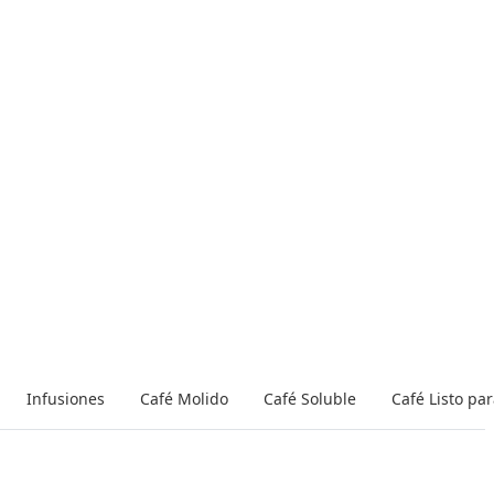
Infusiones
Café Molido
Café Soluble
Café Listo pa