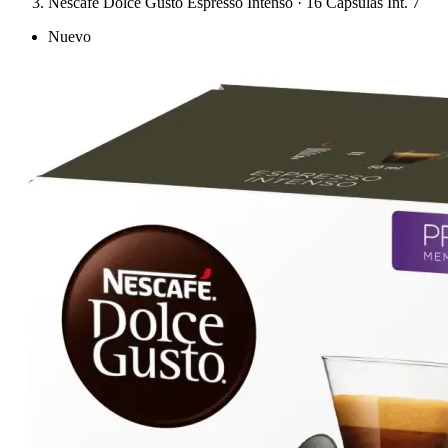
Nescafé Dolce Gusto Espresso Intenso · 16 Cápsulas Int. 7
Nuevo