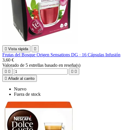

Vista rápida

Frutas del Bosque Origen Sensations DG · 16 Cápsulas Infusión
3,60 €
Valorado
de 5 estrellas basado en
reseña(s)





Añadir al carrito
Nuevo
Fuera de stock