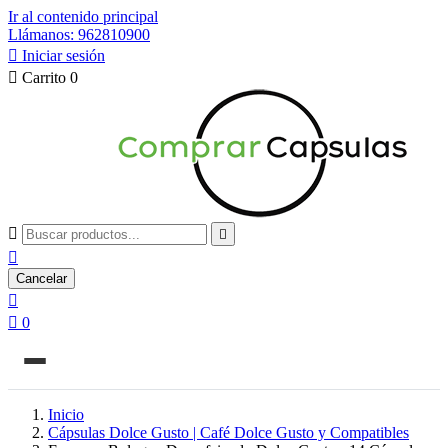
Ir al contenido principal
Llámanos: 962810900

Iniciar sesión

Carrito
0



Cancelar


0
Inicio
Cápsulas Dolce Gusto | Café Dolce Gusto y Compatibles