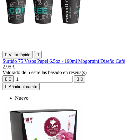

Vista rápida

Surtido 75 Vasos Papel 6,5oz · 190ml Mogorttini Diseño Café
2,95 €
Valorado
de 5 estrellas basado en
reseña(s)





Añadir al carrito
Nuevo