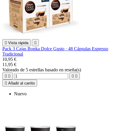

Vista rápida

Pack 3 Cajas Bonka Dolce Gusto · 48 Cápsulas Espresso
Tradicional
10,95 €
11,95 €
Valorado
de 5 estrellas basado en
reseña(s)





Añadir al carrito
Nuevo