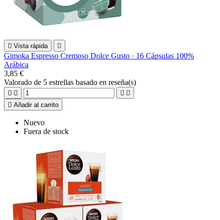

Vista rápida

Gimoka Espresso Cremoso Dolce Gusto · 16 Cápsulas 100%
Arábica
3,85 €
Valorado
de 5 estrellas basado en
reseña(s)





Añadir al carrito
Nuevo
Fuera de stock