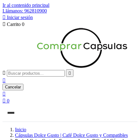
Ir al contenido principal
Llámanos: 962810900

Iniciar sesión

Carrito
0



Cancelar


0
Inicio
Cápsulas Dolce Gusto | Café Dolce Gusto y Compatibles