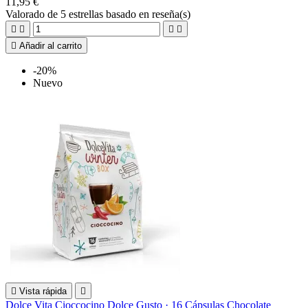
11,95 €
Valorado
de 5 estrellas basado en
reseña(s)





Añadir al carrito
-20%
Nuevo

Vista rápida

Dolce Vita Cioccocino Dolce Gusto · 16 Cápsulas Chocolate