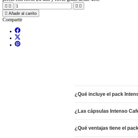





Añadir al carrito
Compartir
¿Qué incluye el pack Inte
¿Las cápsulas Intenso Caf
¿Qué ventajas tiene el pac