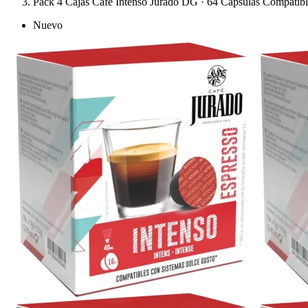
Pack 4 Cajas Café Intenso Jurado DG · 64 Cápsulas Compatib
Nuevo