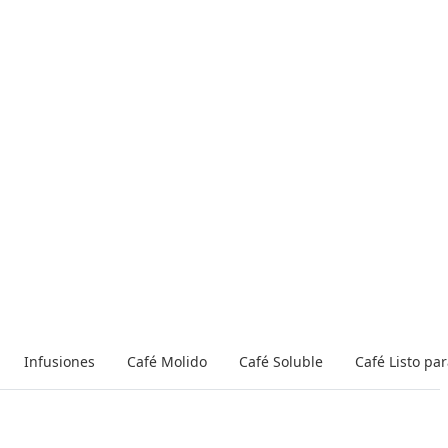
Infusiones
Café Molido
Café Soluble
Café Listo pa