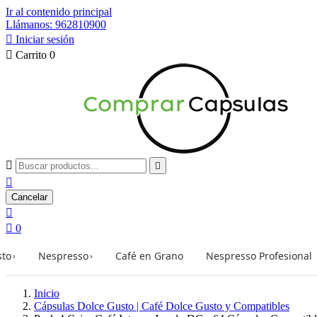
Ir al contenido principal
Llámanos: 962810900

Iniciar sesión

Carrito
0



Cancelar


0
sto
Nespresso
Café en Grano
Nespresso Profesional
›
›
Inicio
Cápsulas Dolce Gusto | Café Dolce Gusto y Compatibles