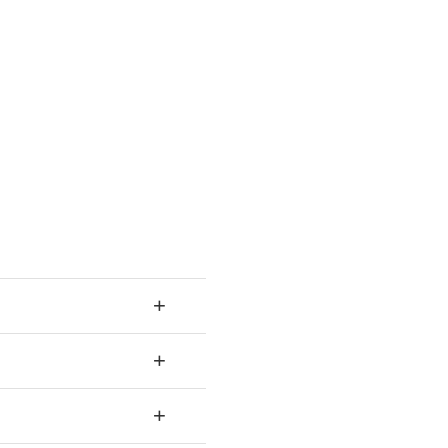
+
+
+