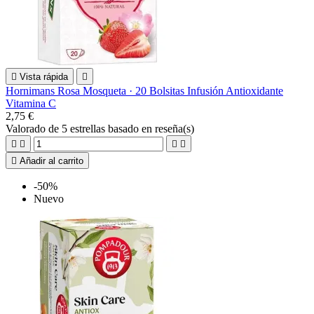

Vista rápida

Hornimans Rosa Mosqueta · 20 Bolsitas Infusión Antioxidante
Vitamina C
2,75 €
Valorado
de 5 estrellas basado en
reseña(s)





Añadir al carrito
-50%
Nuevo