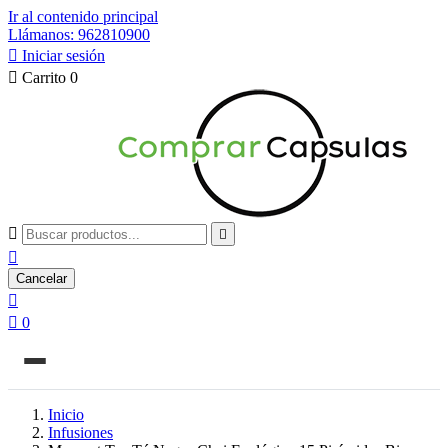
Ir al contenido principal
Llámanos: 962810900

Iniciar sesión

Carrito
0



Cancelar


0
Inicio
Infusiones