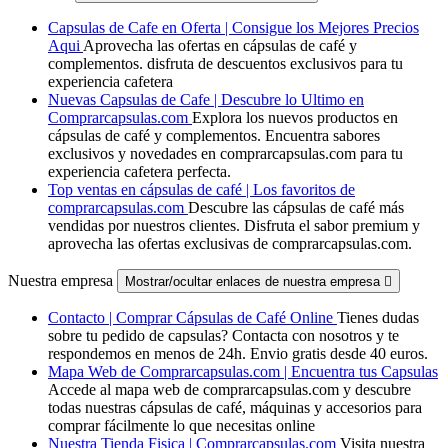
Capsulas de Cafe en Oferta | Consigue los Mejores Precios
Aqui
Aprovecha las ofertas en cápsulas de café y
complementos. disfruta de descuentos exclusivos para tu
experiencia cafetera
Nuevas Capsulas de Cafe | Descubre lo Ultimo en
Comprarcapsulas.com
Explora los nuevos productos en
cápsulas de café y complementos. Encuentra sabores
exclusivos y novedades en comprarcapsulas.com para tu
experiencia cafetera perfecta.
Top ventas en cápsulas de café | Los favoritos de
comprarcapsulas.com
Descubre las cápsulas de café más
vendidas por nuestros clientes. Disfruta el sabor premium y
aprovecha las ofertas exclusivas de comprarcapsulas.com.
Nuestra empresa
Mostrar/ocultar enlaces de nuestra empresa

Contacto | Comprar Cápsulas de Café Online
Tienes dudas
sobre tu pedido de capsulas? Contacta con nosotros y te
respondemos en menos de 24h. Envio gratis desde 40 euros.
Mapa Web de Comprarcapsulas.com | Encuentra tus Capsulas
Accede al mapa web de comprarcapsulas.com y descubre
todas nuestras cápsulas de café, máquinas y accesorios para
comprar fácilmente lo que necesitas online
Nuestra Tienda Fisica | Comprarcapsulas.com
Visita nuestra