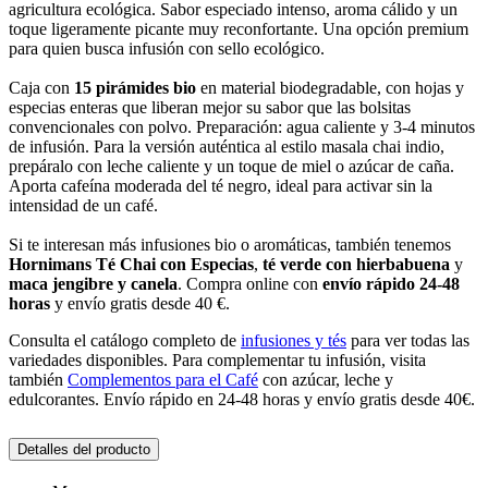
agricultura ecológica. Sabor especiado intenso, aroma cálido y un
toque ligeramente picante muy reconfortante. Una opción premium
para quien busca infusión con sello ecológico.
Caja con
15 pirámides bio
en material biodegradable, con hojas y
especias enteras que liberan mejor su sabor que las bolsitas
convencionales con polvo. Preparación: agua caliente y 3-4 minutos
de infusión. Para la versión auténtica al estilo masala chai indio,
prepáralo con leche caliente y un toque de miel o azúcar de caña.
Aporta cafeína moderada del té negro, ideal para activar sin la
intensidad de un café.
Si te interesan más infusiones bio o aromáticas, también tenemos
Hornimans Té Chai con Especias
,
té verde con hierbabuena
y
maca jengibre y canela
. Compra online con
envío rápido 24-48
horas
y envío gratis desde 40 €.
Consulta el catálogo completo de
infusiones y tés
para ver todas las
variedades disponibles. Para complementar tu infusión, visita
también
Complementos para el Café
con azúcar, leche y
edulcorantes. Envío rápido en 24-48 horas y envío gratis desde 40€.
Detalles del producto