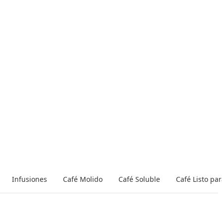
Infusiones
Café Molido
Café Soluble
Café Listo pa