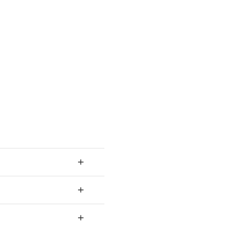
+
+
+