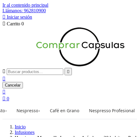
Ir al contenido principal
Llámanos: 962810900

Iniciar sesión

Carrito
0



Cancelar


0
sto
Nespresso
Café en Grano
Nespresso Profesional
›
›
Inicio
Infusiones