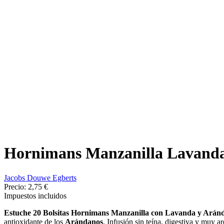
Hornimans Manzanilla Lavanda 
Jacobs Douwe Egberts
Precio:
2,75 €
Impuestos incluidos
Estuche 20 Bolsitas Hornimans Manzanilla con Lavanda y Arán
antioxidante de los
Arándanos
. Infusión sin teína, digestiva y muy a