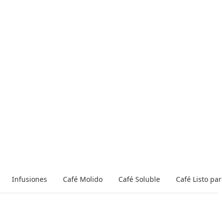
Infusiones
Café Molido
Café Soluble
Café Listo pa