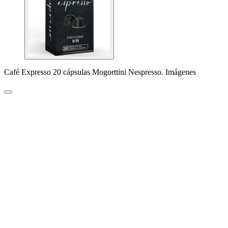
Café Expresso 20 cápsulas Mogorttini Nespresso. Imágenes