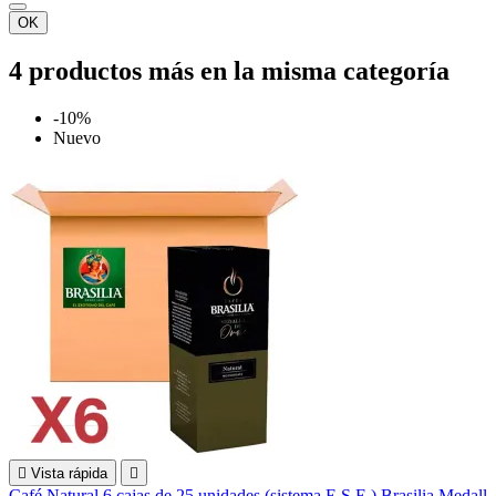
OK
4 productos más en la misma categoría
-10%
Nuevo

Vista rápida

Café Natural 6 cajas de 25 unidades (sistema E.S.E.) Brasilia Medall