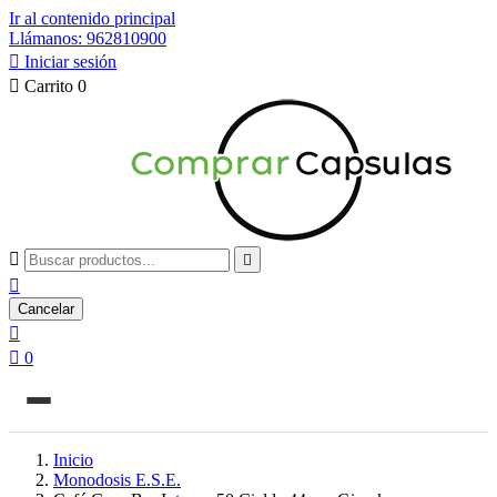
Ir al contenido principal
Llámanos: 962810900

Iniciar sesión

Carrito
0



Cancelar


0
Inicio
Monodosis E.S.E.