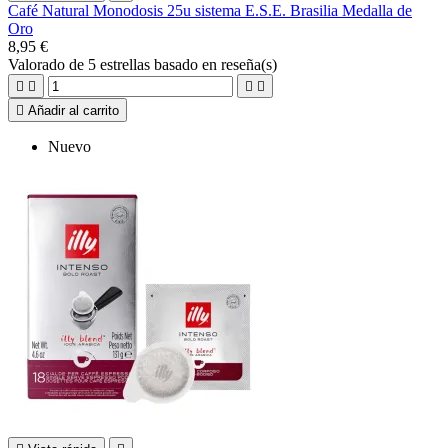
Café Natural Monodosis 25u sistema E.S.E. Brasilia Medalla de
Oro
8,95 €
Valorado
de 5 estrellas basado en
reseña(s)





Añadir al carrito
Nuevo