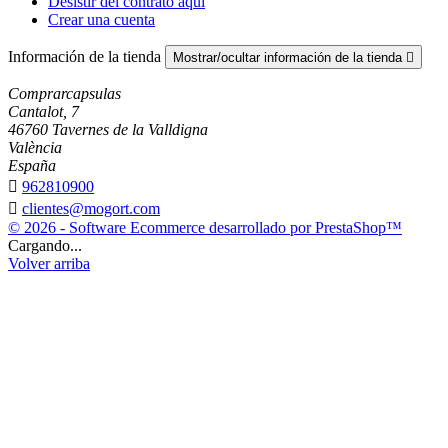
Desistir del contrato aquí
Crear una cuenta
Información de la tienda
Mostrar/ocultar información de la tienda

Comprarcapsulas
Cantalot, 7
46760 Tavernes de la Valldigna
València
España

962810900

clientes@mogort.com
© 2026 - Software Ecommerce desarrollado por PrestaShop™
Cargando...
Volver arriba