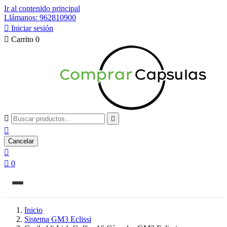
Ir al contenido principal
Llámanos: 962810900

Iniciar sesión

Carrito
0



Cancelar


0
Inicio
Sistema GM3 Eclissi