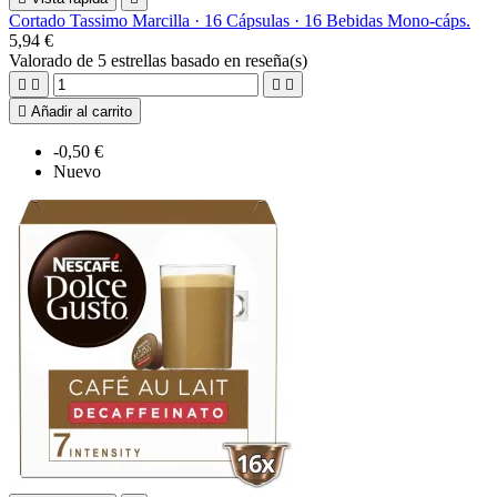
Cortado Tassimo Marcilla · 16 Cápsulas · 16 Bebidas Mono-cáps.
5,94 €
Valorado
de 5 estrellas basado en
reseña(s)





Añadir al carrito
-0,50 €
Nuevo