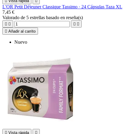

Vista rápida

L'OR Petit Déjeuner Classique Tassimo · 24 Cápsulas Taza XL
7,45 €
Valorado
de 5 estrellas basado en
reseña(s)





Añadir al carrito
Nuevo

Vista rápida
