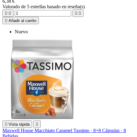
6,38 €
Valorado
de 5 estrellas basado en
reseña(s)





Añadir al carrito
Nuevo

Vista rápida

Maxwell House Macchiato Caramel Tassimo · 8+8 Cápsulas · 8
Bebidas