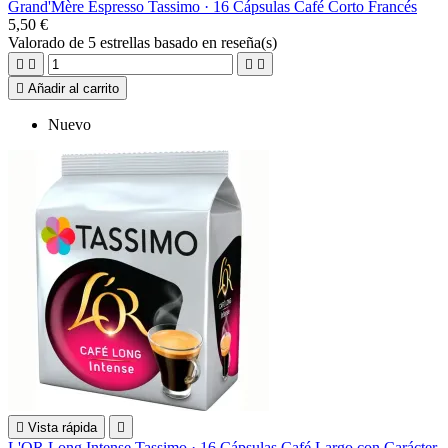
Grand'Mère Espresso Tassimo · 16 Cápsulas Café Corto Francés
5,50 €
Valorado
de 5 estrellas basado en
reseña(s)





Añadir al carrito
Nuevo

Vista rápida

L'OR Long Intense Tassimo · 16 Cápsulas Café Largo con Carácter