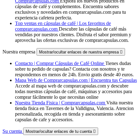
Comprarcapsulas.com
Explora los nuevos productos en
cápsulas de café y complementos. Encuentra sabores
exclusivos y novedades en comprarcapsulas.com para tu
experiencia cafetera perfecta.
Top ventas en cápsulas de café | Los favoritos de
comprarcapsulas.com
Descubre las cápsulas de café más
vendidas por nuestros clientes. Disfruta el sabor premium y
aprovecha las ofertas exclusivas de comprarcapsulas.com.
Nuestra empresa
Mostrar/ocultar enlaces de nuestra empresa

Contacto | Comprar Cápsulas de Café Online
Tienes dudas
sobre tu pedido de capsulas? Contacta con nosotros y te
respondemos en menos de 24h. Envio gratis desde 40 euros.
Mapa Web de Comprarcapsulas.com | Encuentra tus Capsulas
Accede al mapa web de comprarcapsulas.com y descubre
todas nuestras cápsulas de café, máquinas y accesorios para
comprar fácilmente lo que necesitas online
Nuestra Tienda Fisica | Comprarcapsulas.com
Visita nuestra
tienda fisica en Tavernes de la Valldigna, Valencia. Atencion
personalizada, recogida en tienda y asesoramiento sobre
capsulas de cafe y accesorios.
Su cuenta
Mostrar/ocultar enlaces de tu cuenta
