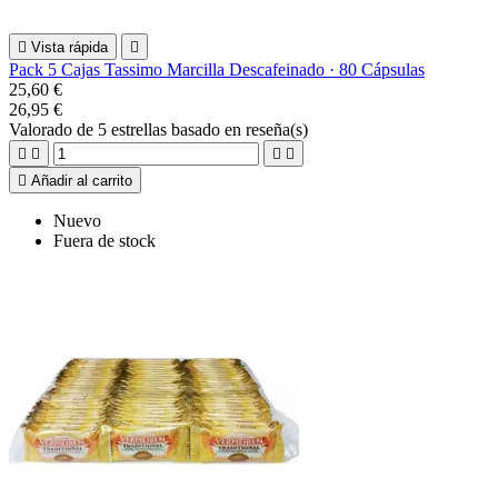

Vista rápida

Pack 5 Cajas Tassimo Marcilla Descafeinado · 80 Cápsulas
25,60 €
26,95 €
Valorado
de 5 estrellas basado en
reseña(s)





Añadir al carrito
Nuevo
Fuera de stock