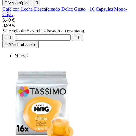

Vista rápida

Café con Leche Descafeinado Dolce Gusto · 16 Cápsulas Mono-
Cáps.
3,49 €
3,99 €
Valorado
de 5 estrellas basado en
reseña(s)





Añadir al carrito
Nuevo