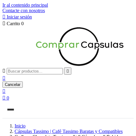
Ir al contenido principal
Contacte con nosotros

Iniciar sesión

Carrito
0



Cancelar


0
Inicio
Cápsulas Tassimo | Café Tassimo Baratas y Compatibles