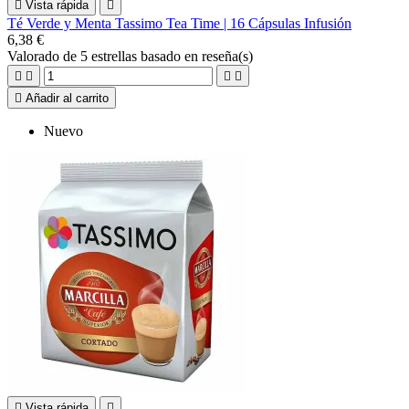

Vista rápida

Té Verde y Menta Tassimo Tea Time | 16 Cápsulas Infusión
6,38 €
Valorado
de 5 estrellas basado en
reseña(s)





Añadir al carrito
Nuevo

Vista rápida
