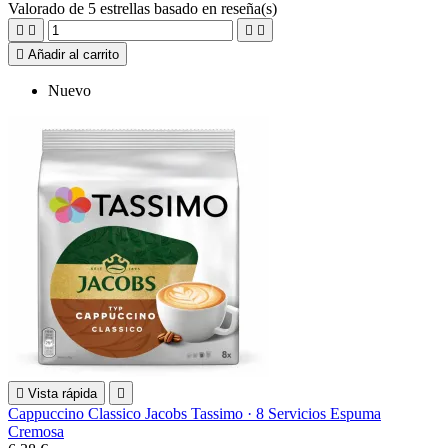
Valorado
de 5 estrellas basado en
reseña(s)





Añadir al carrito
Nuevo

Vista rápida

Cappuccino Classico Jacobs Tassimo · 8 Servicios Espuma
Cremosa