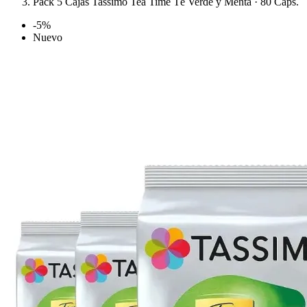
Pack 5 Cajas Tassimo Tea Time Té Verde y Menta · 80 Cáps.
-5%
Nuevo