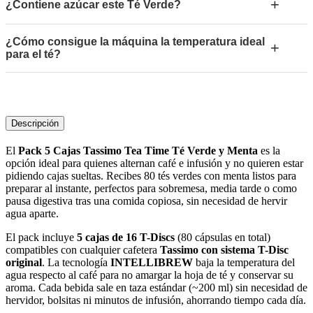
+
¿Contiene azúcar este Té Verde?
¿Cómo consigue la máquina la temperatura ideal
+
para el té?
Descripción
El
Pack 5 Cajas Tassimo Tea Time Té Verde y Menta
es la
opción ideal para quienes alternan café e infusión y no quieren estar
pidiendo cajas sueltas. Recibes 80 tés verdes con menta listos para
preparar al instante, perfectos para sobremesa, media tarde o como
pausa digestiva tras una comida copiosa, sin necesidad de hervir
agua aparte.
El pack incluye
5 cajas de 16 T-Discs
(80 cápsulas en total)
compatibles con cualquier cafetera
Tassimo con sistema T-Disc
original
. La tecnología
INTELLIBREW
baja la temperatura del
agua respecto al café para no amargar la hoja de té y conservar su
aroma. Cada bebida sale en taza estándar (~200 ml) sin necesidad de
hervidor, bolsitas ni minutos de infusión, ahorrando tiempo cada día.