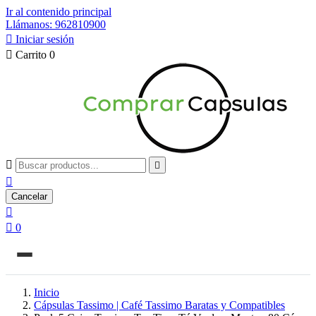
Ir al contenido principal
Llámanos: 962810900

Iniciar sesión

Carrito
0



Cancelar


0
Inicio
Cápsulas Tassimo | Café Tassimo Baratas y Compatibles