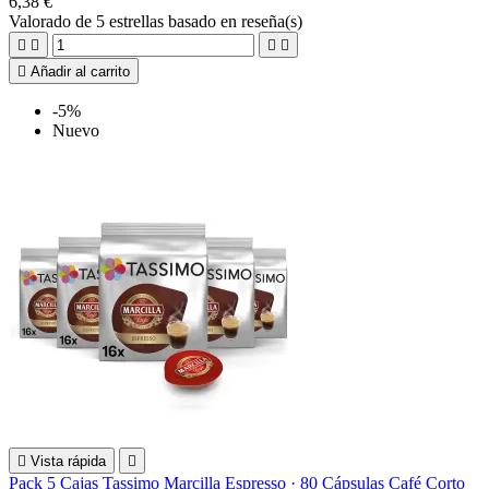
6,38 €
Valorado
de 5 estrellas basado en
reseña(s)





Añadir al carrito
-5%
Nuevo

Vista rápida

Pack 5 Cajas Tassimo Marcilla Espresso · 80 Cápsulas Café Corto