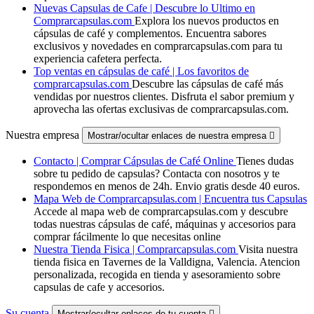
Nuevas Capsulas de Cafe | Descubre lo Ultimo en
Comprarcapsulas.com
Explora los nuevos productos en
cápsulas de café y complementos. Encuentra sabores
exclusivos y novedades en comprarcapsulas.com para tu
experiencia cafetera perfecta.
Top ventas en cápsulas de café | Los favoritos de
comprarcapsulas.com
Descubre las cápsulas de café más
vendidas por nuestros clientes. Disfruta el sabor premium y
aprovecha las ofertas exclusivas de comprarcapsulas.com.
Nuestra empresa
Mostrar/ocultar enlaces de nuestra empresa

Contacto | Comprar Cápsulas de Café Online
Tienes dudas
sobre tu pedido de capsulas? Contacta con nosotros y te
respondemos en menos de 24h. Envio gratis desde 40 euros.
Mapa Web de Comprarcapsulas.com | Encuentra tus Capsulas
Accede al mapa web de comprarcapsulas.com y descubre
todas nuestras cápsulas de café, máquinas y accesorios para
comprar fácilmente lo que necesitas online
Nuestra Tienda Fisica | Comprarcapsulas.com
Visita nuestra
tienda fisica en Tavernes de la Valldigna, Valencia. Atencion
personalizada, recogida en tienda y asesoramiento sobre
capsulas de cafe y accesorios.
Su cuenta
Mostrar/ocultar enlaces de tu cuenta
