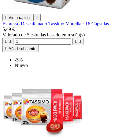

Vista rápida

Espresso Descafeinado Tassimo Marcilla · 16 Cápsulas
5,49 €
Valorado
de 5 estrellas basado en
reseña(s)





Añadir al carrito
-5%
Nuevo