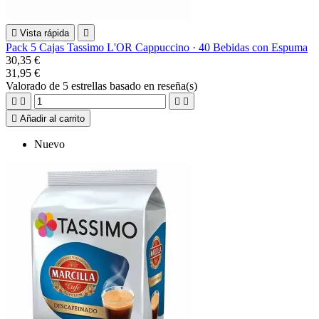

Vista rápida

Pack 5 Cajas Tassimo L'OR Cappuccino · 40 Bebidas con Espuma
30,35 €
31,95 €
Valorado
de 5 estrellas basado en
reseña(s)





Añadir al carrito
Nuevo