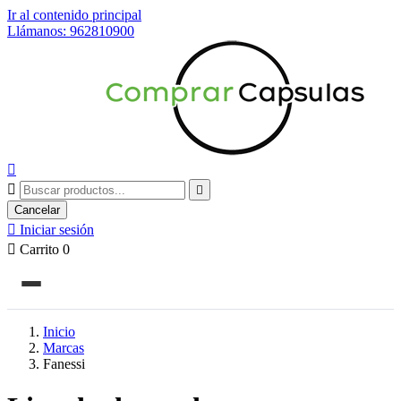
Ir al contenido principal
Llámanos: 962810900



Cancelar

Iniciar sesión

Carrito
0
Inicio
Marcas
Fanessi