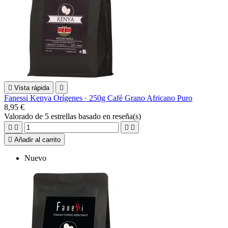

Vista rápida

Fanessi Kenya Orígenes · 250g Café Grano Africano Puro
8,95 €
Valorado
de 5 estrellas basado en
reseña(s)





Añadir al carrito
Nuevo