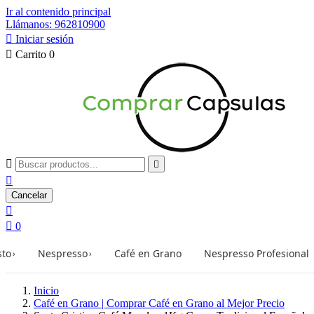
Ir al contenido principal
Llámanos: 962810900

Iniciar sesión

Carrito
0



Cancelar


0
sto
Nespresso
Café en Grano
Nespresso Profesional
›
›
Inicio
Café en Grano | Comprar Café en Grano al Mejor Precio