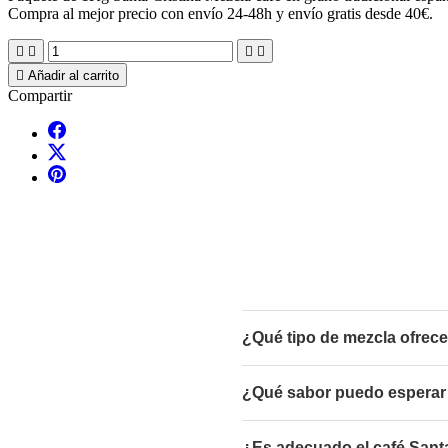
Compra al mejor precio con envío 24-48h y envío gratis desde 40€.





Añadir al carrito
Compartir
¿Qué tipo de mezcla ofrece
¿Qué sabor puedo esperar 
¿Es adecuado el café Santa