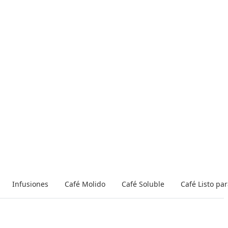
Infusiones
Café Molido
Café Soluble
Café Listo pa