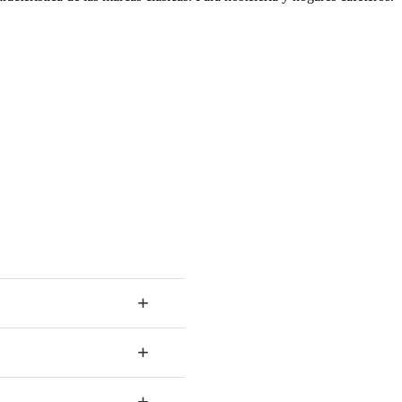
+
+
+