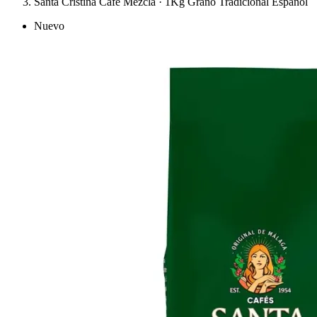
Santa Cristina Café Mezcla · 1Kg Grano Tradicional Español
Nuevo