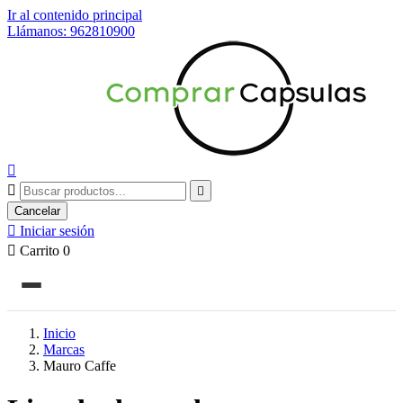
Ir al contenido principal
Llámanos: 962810900



Cancelar

Iniciar sesión

Carrito
0
Inicio
Marcas
Mauro Caffe