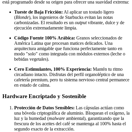
está programado desde su origen para ofrecer una suavidad extrema:
Tueste de Baja Fricción:
Al aplicar un tostado ligero
(
Blonde
), los ingenieros de Starbucks evitan las notas
carbonizadas. El resultado es un
output
vibrante, dulce y de
ejecución extremadamente limpia.
Código Fuente 100% Arábica:
Granos seleccionados de
América Latina que procesan matices delicados. Una
arquitectura amigable que funciona perfectamente tanto en
modo "solo" como integrada con módulos externos (leche o
bebidas vegetales).
Cero Estimulantes, 100% Experiencia:
Mantén tu ritmo
circadiano intacto. Disfrutas del perfil organoléptico de una
cafetería premium, pero tu sistema nervioso central permanece
en estado de calma.
Hardware Encriptado y Sostenible
Protección de Datos Sensibles:
Las cápsulas actúan como
una bóveda criptográfica de aluminio. Bloquean el oxígeno, la
luz y la humedad (
malware
ambiental), garantizando que la
frescura de los aceites del café se mantenga al 100% hasta el
segundo exacto de la extracción.