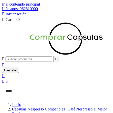
Ir al contenido principal
Llámanos: 962810900

Iniciar sesión

Carrito
0



Cancelar


0
Inicio
Cápsulas Nespresso Compatibles | Café Nespresso al Mejor