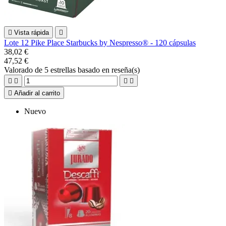

Vista rápida

Lote 12 Pike Place Starbucks by Nespresso® - 120 cápsulas
38,02 €
47,52 €
Valorado
de 5 estrellas basado en
reseña(s)





Añadir al carrito
Nuevo