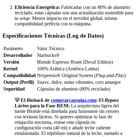
Eficiencia Energética:
Fabricadas con un 80% de aluminio
reciclado, estas cápsulas son una actualización sostenible para
tu
setup
. Menos impacto en el servidor global, misma
compatibilidad perfecta con tu máquina.
Especificaciones Técnicas (Log de Datos)
Parámetro
Valor Técnico
Desarrollador
Starbucks®
Versión
Blonde Espresso Roast (Decaf Edition)
Kernel
100% Arábica (América Latina)
Compatibilidad
Nespresso® Original System (
Plug-and-Play
)
Output (Perfil)
Suave, dulce, notas vibrantes, cero amargor
Seguridad
Cápsulas de aluminio (80% reciclado)
💡 El
Biohack
de
comprarcapsulas.com
:
El
Bypass
Lácteo para la Fase REM:
La arquitectura ligera del
tueste Blonde está diseñada para fusionarse sin errores
con texturas lácteas. Si quieres optimizar tu fase de
relajación nocturna, extrae esta cápsula en
configuración corta (40 ml) y añade leche caliente
emulsionada. El triptófano natural de la leche, sumado a