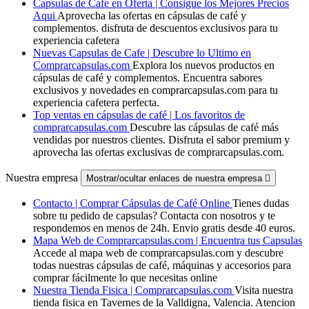
Capsulas de Cafe en Oferta | Consigue los Mejores Precios
Aqui
Aprovecha las ofertas en cápsulas de café y
complementos. disfruta de descuentos exclusivos para tu
experiencia cafetera
Nuevas Capsulas de Cafe | Descubre lo Ultimo en
Comprarcapsulas.com
Explora los nuevos productos en
cápsulas de café y complementos. Encuentra sabores
exclusivos y novedades en comprarcapsulas.com para tu
experiencia cafetera perfecta.
Top ventas en cápsulas de café | Los favoritos de
comprarcapsulas.com
Descubre las cápsulas de café más
vendidas por nuestros clientes. Disfruta el sabor premium y
aprovecha las ofertas exclusivas de comprarcapsulas.com.
Nuestra empresa
Mostrar/ocultar enlaces de nuestra empresa

Contacto | Comprar Cápsulas de Café Online
Tienes dudas
sobre tu pedido de capsulas? Contacta con nosotros y te
respondemos en menos de 24h. Envio gratis desde 40 euros.
Mapa Web de Comprarcapsulas.com | Encuentra tus Capsulas
Accede al mapa web de comprarcapsulas.com y descubre
todas nuestras cápsulas de café, máquinas y accesorios para
comprar fácilmente lo que necesitas online
Nuestra Tienda Fisica | Comprarcapsulas.com
Visita nuestra
tienda fisica en Tavernes de la Valldigna, Valencia. Atencion