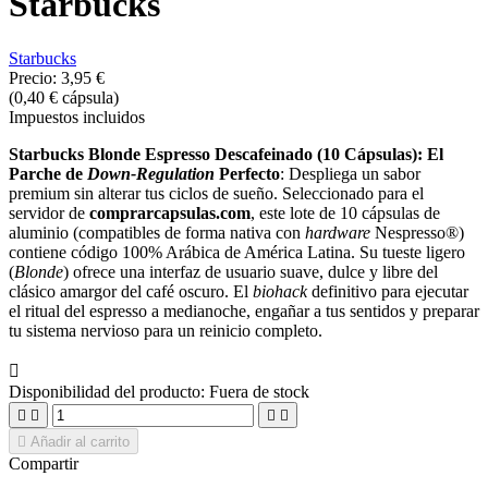
Starbucks
Starbucks
Precio:
3,95 €
(0,40 € cápsula)
Impuestos incluidos
Starbucks Blonde Espresso Descafeinado (10 Cápsulas): El
Parche de
Down-Regulation
Perfecto
:
Despliega un sabor
premium sin alterar tus ciclos de sueño.
Seleccionado para el
servidor de
comprarcapsulas.com
,
este lote de 10 cápsulas de
aluminio (compatibles de forma nativa con
hardware
Nespresso®)
contiene código 100% Arábica de América Latina.
Su tueste ligero
(
Blonde
) ofrece una interfaz de usuario suave,
dulce y libre del
clásico amargor del café oscuro.
El
biohack
definitivo para ejecutar
el ritual del espresso a medianoche,
engañar a tus sentidos y preparar
tu sistema nervioso para un reinicio completo.

Disponibilidad del producto:
Fuera de stock





Añadir al carrito
Compartir