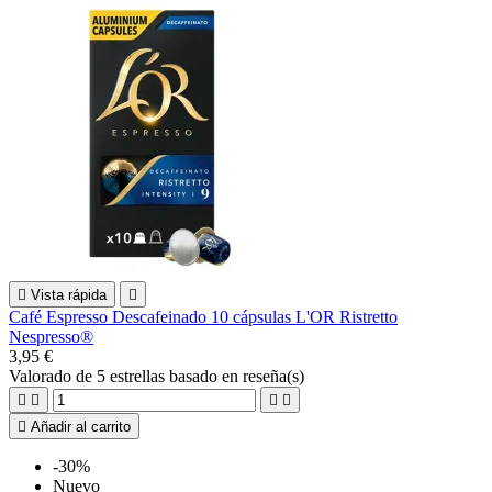

Vista rápida

Café Espresso Descafeinado 10 cápsulas L'OR Ristretto
Nespresso®
3,95 €
Valorado
de 5 estrellas basado en
reseña(s)





Añadir al carrito
-30%
Nuevo