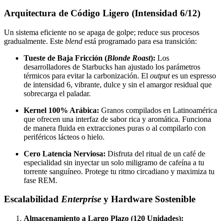
Arquitectura de Código Ligero (Intensidad 6/12)
Un sistema eficiente no se apaga de golpe; reduce sus procesos
gradualmente. Este
blend
está programado para esa transición:
Tueste de Baja Fricción (
Blonde Roast
):
Los
desarrolladores de Starbucks han ajustado los parámetros
térmicos para evitar la carbonización. El
output
es un espresso
de intensidad 6, vibrante, dulce y sin el amargor residual que
sobrecarga el paladar.
Kernel 100% Arábica:
Granos compilados en Latinoamérica
que ofrecen una interfaz de sabor rica y aromática. Funciona
de manera fluida en extracciones puras o al compilarlo con
periféricos lácteos o hielo.
Cero Latencia Nerviosa:
Disfruta del ritual de un café de
especialidad sin inyectar un solo miligramo de cafeína a tu
torrente sanguíneo. Protege tu ritmo circadiano y maximiza tu
fase REM.
Escalabilidad
Enterprise
y Hardware Sostenible
Almacenamiento a Largo Plazo (120 Unidades):