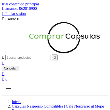
Ir al contenido principal
Llámanos: 962810900

Iniciar sesión

Carrito
0



Cancelar


0
Inicio
Cápsulas Nespresso Compatibles | Café Nespresso al Mejor