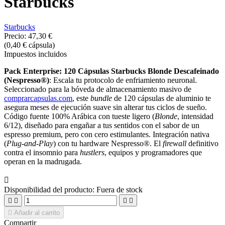
Starbucks
Starbucks
Precio:
47,30 €
(0,40 € cápsula)
Impuestos incluidos
Pack Enterprise: 120 Cápsulas Starbucks Blonde Descafeinado
(Nespresso®)
: Escala tu protocolo de enfriamiento neuronal.
Seleccionado para la bóveda de almacenamiento masivo de
comprarcapsulas.com
, este
bundle
de 120 cápsulas de aluminio te
asegura meses de ejecución suave sin alterar tus ciclos de sueño.
Código fuente 100% Arábica con tueste ligero (
Blonde
, intensidad
6/12), diseñado para engañar a tus sentidos con el sabor de un
espresso premium, pero con cero estimulantes. Integración nativa
(
Plug-and-Play
) con tu hardware Nespresso®. El
firewall
definitivo
contra el insomnio para
hustlers
, equipos y programadores que
operan en la madrugada.

Disponibilidad del producto:
Fuera de stock





Añadir al carrito
Compartir