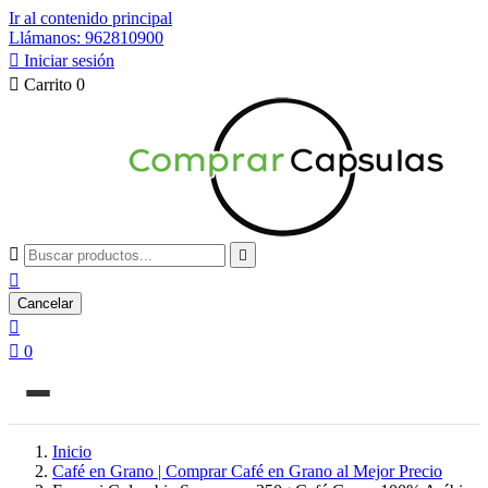
Ir al contenido principal
Llámanos: 962810900

Iniciar sesión

Carrito
0



Cancelar


0
Inicio
Café en Grano | Comprar Café en Grano al Mejor Precio