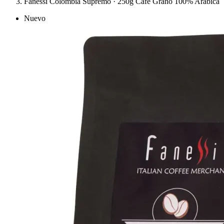
Fanessi Colombia Supremo · 250g Café Grano 100% Arábica
Nuevo