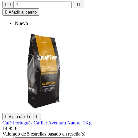





Añadir al carrito
Nuevo

Vista rápida

Café Portugués Caffier Aventura Natural 1Kg
14,95 €
Valorado
de 5 estrellas basado en
reseña(s)