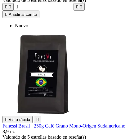
Valorado
de 5 estrellas basado en
reseña(s)





Añadir al carrito
Nuevo

Vista rápida

Fanessi Brasil · 250g Café Grano Mono-Origen Sudamericano
8,95 €
Valorado
de 5 estrellas basado en
reseña(s)