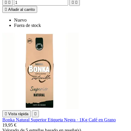





Añadir al carrito
Nuevo
Fuera de stock

Vista rápida

Bonka Natural Superior Etiqueta Negra · 1Kg Café en Grano
19,95 €
Valorado
de 5 estrellas basado en
reseña(s)