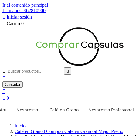
Ir al contenido principal
Llámanos: 962810900

Iniciar sesión

Carrito
0



Cancelar


0
sto
Nespresso
Café en Grano
Nespresso Profesional
›
›
Inicio
Café en Grano | Comprar Café en Grano al Mejor Precio