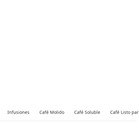
Infusiones
Café Molido
Café Soluble
Café Listo pa