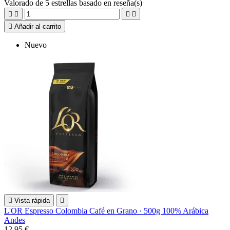
Valorado
de 5 estrellas basado en
reseña(s)





Añadir al carrito
Nuevo

Vista rápida

L'OR Espresso Colombia Café en Grano · 500g 100% Arábica
Andes
12,95 €