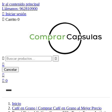
Ir al contenido principal
Llámanos: 962810900

Iniciar sesión

Carrito
0



Cancelar


0
Inicio
Café en Grano | Comprar Café en Grano al Mejor Precio