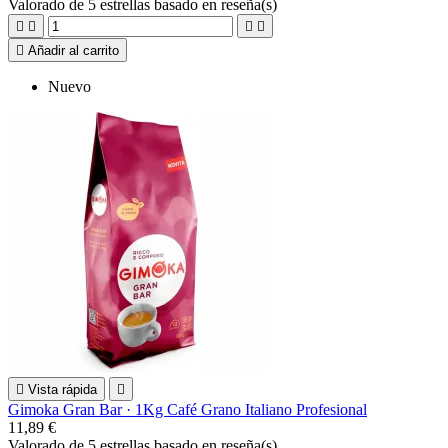
Valorado
de 5 estrellas basado en
reseña(s)





Añadir al carrito
Nuevo

Vista rápida

Gimoka Gran Bar · 1Kg Café Grano Italiano Profesional
11,89 €
Valorado
de 5 estrellas basado en
reseña(s)