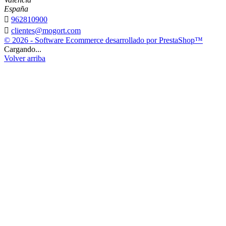
España

962810900

clientes@mogort.com
© 2026 - Software Ecommerce desarrollado por PrestaShop™
Cargando...
Volver arriba