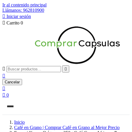
Ir al contenido principal
Llámanos: 962810900

Iniciar sesión

Carrito
0



Cancelar


0
Inicio
Café en Grano | Comprar Café en Grano al Mejor Precio