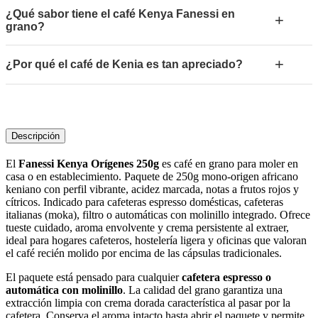
¿Qué sabor tiene el café Kenya Fanessi en
+
grano?
+
¿Por qué el café de Kenia es tan apreciado?
Descripción
El
Fanessi Kenya Orígenes 250g
es café en grano para moler en
casa o en establecimiento. Paquete de 250g mono-origen africano
keniano con perfil vibrante, acidez marcada, notas a frutos rojos y
cítricos. Indicado para cafeteras espresso domésticas, cafeteras
italianas (moka), filtro o automáticas con molinillo integrado. Ofrece
tueste cuidado, aroma envolvente y crema persistente al extraer,
ideal para hogares cafeteros, hostelería ligera y oficinas que valoran
el café recién molido por encima de las cápsulas tradicionales.
El paquete está pensado para cualquier
cafetera espresso o
automática con molinillo
. La calidad del grano garantiza una
extracción limpia con crema dorada característica al pasar por la
cafetera. Conserva el aroma intacto hasta abrir el paquete y permite