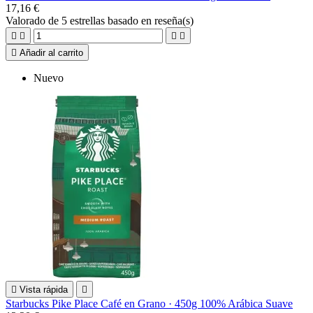
17,16 €
Valorado
de 5 estrellas basado en
reseña(s)





Añadir al carrito
Nuevo

Vista rápida

Starbucks Pike Place Café en Grano · 450g 100% Arábica Suave