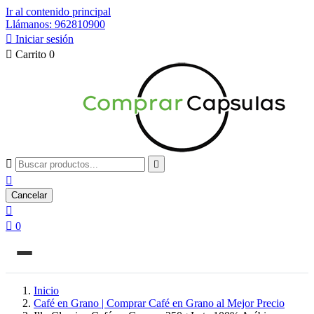
Ir al contenido principal
Llámanos: 962810900

Iniciar sesión

Carrito
0



Cancelar


0
Inicio
Café en Grano | Comprar Café en Grano al Mejor Precio