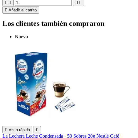





Añadir al carrito
Los clientes también compraron
Nuevo

Vista rápida

La Lechera Leche Condensada · 50 Sobres 20g Nestlé Café