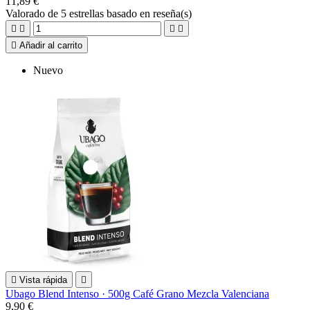
11,89 €
Valorado
de 5 estrellas basado en
reseña(s)





Añadir al carrito
Nuevo

Vista rápida

Ubago Blend Intenso · 500g Café Grano Mezcla Valenciana
9,90 €