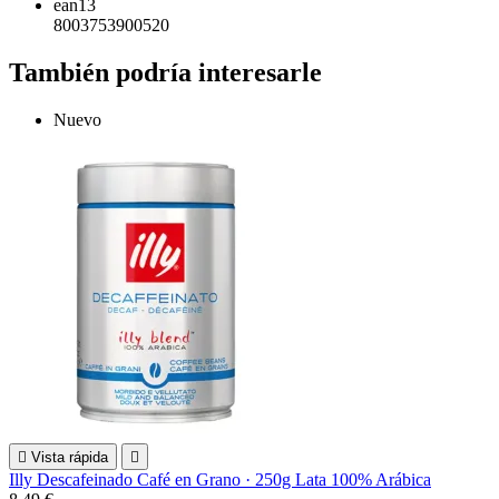
ean13
8003753900520
También podría interesarle
Nuevo

Vista rápida

Illy Descafeinado Café en Grano · 250g Lata 100% Arábica