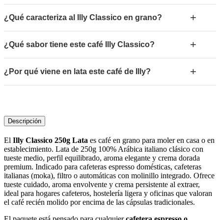
+
¿Qué caracteriza al Illy Classico en grano?
+
¿Qué sabor tiene este café Illy Classico?
+
¿Por qué viene en lata este café de Illy?
Descripción
El
Illy Classico 250g Lata
es café en grano para moler en casa o en
establecimiento. Lata de 250g 100% Arábica italiano clásico con
tueste medio, perfil equilibrado, aroma elegante y crema dorada
premium. Indicado para cafeteras espresso domésticas, cafeteras
italianas (moka), filtro o automáticas con molinillo integrado. Ofrece
tueste cuidado, aroma envolvente y crema persistente al extraer,
ideal para hogares cafeteros, hostelería ligera y oficinas que valoran
el café recién molido por encima de las cápsulas tradicionales.
El paquete está pensado para cualquier
cafetera espresso o