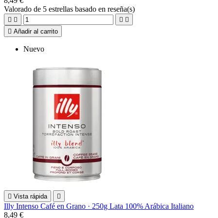
8,49 €
Valorado
de 5 estrellas basado en
reseña(s)





Añadir al carrito
Nuevo

Vista rápida

Illy Intenso Café en Grano · 250g Lata 100% Arábica Italiano
8,49 €