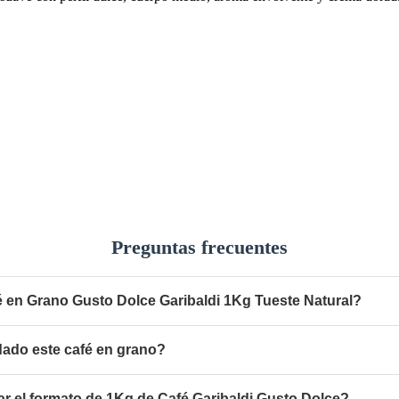
Preguntas frecuentes
é en Grano Gusto Dolce Garibaldi 1Kg Tueste Natural?
ado este café en grano?
r el formato de 1Kg de Café Garibaldi Gusto Dolce?