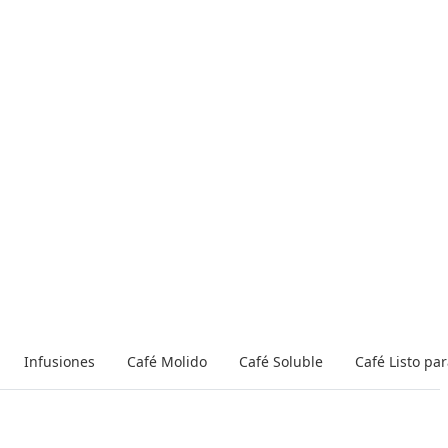
Infusiones
Café Molido
Café Soluble
Café Listo pa