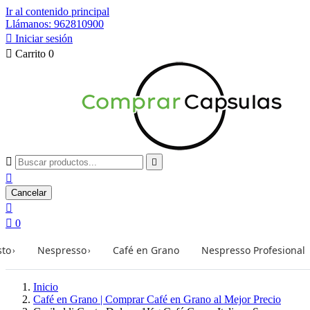
Ir al contenido principal
Llámanos: 962810900

Iniciar sesión

Carrito
0



Cancelar


0
sto
Nespresso
Café en Grano
Nespresso Profesional
›
›
Inicio
Café en Grano | Comprar Café en Grano al Mejor Precio