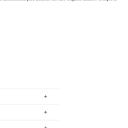
+
+
+