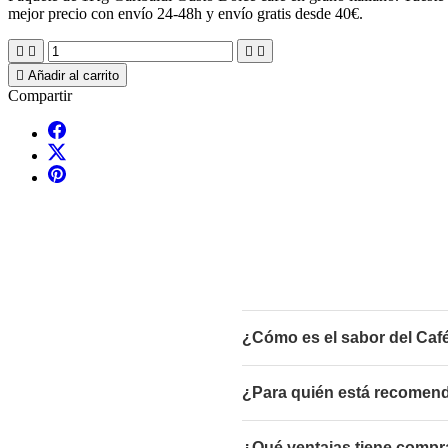
mejor precio con envío 24-48h y envío gratis desde 40€.





Añadir al carrito
Compartir
¿Cómo es el sabor del Caf
¿Para quién está recomend
¿Qué ventajas tiene compra