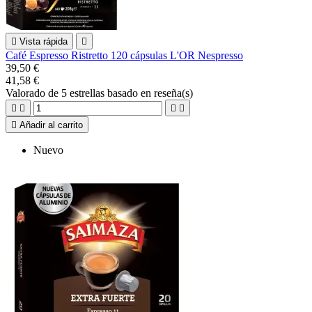

Vista rápida

Café Espresso Ristretto 120 cápsulas L'OR Nespresso
39,50 €
41,58 €
Valorado
de 5 estrellas basado en
reseña(s)





Añadir al carrito
Nuevo