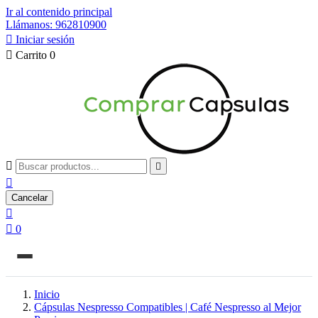
Ir al contenido principal
Llámanos: 962810900

Iniciar sesión

Carrito
0



Cancelar


0
Inicio
Cápsulas Nespresso Compatibles | Café Nespresso al Mejor