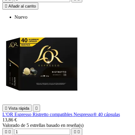

Añadir al carrito
Nuevo

Vista rápida

L'OR Espresso Ristretto compatibles Nespresso® 40 cápsulas
13,86 €
Valorado
de 5 estrellas basado en
reseña(s)



