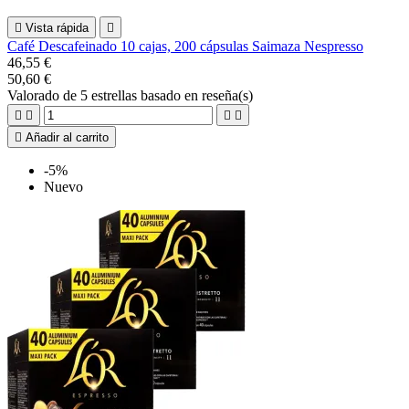

Vista rápida

Café Descafeinado 10 cajas, 200 cápsulas Saimaza Nespresso
46,55 €
50,60 €
Valorado
de 5 estrellas basado en
reseña(s)





Añadir al carrito
-5%
Nuevo