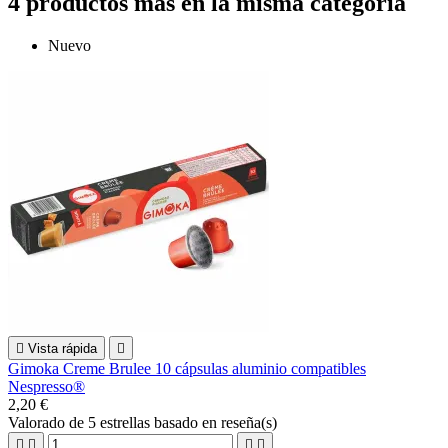
4 productos más en la misma categoría
Nuevo

Vista rápida

Gimoka Creme Brulee 10 cápsulas aluminio compatibles
Nespresso®
2,20 €
Valorado
de 5 estrellas basado en
reseña(s)



