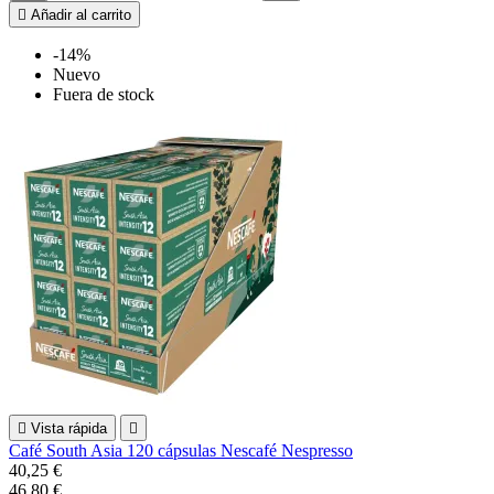

Añadir al carrito
-14%
Nuevo
Fuera de stock

Vista rápida

Café South Asia 120 cápsulas Nescafé Nespresso
40,25 €
46,80 €