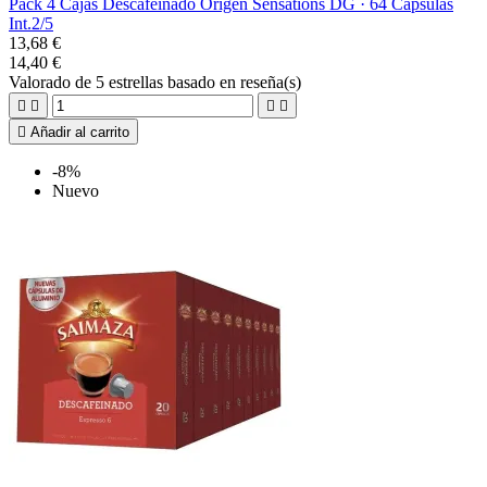
Pack 4 Cajas Descafeinado Origen Sensations DG · 64 Cápsulas
Int.2/5
13,68 €
14,40 €
Valorado
de 5 estrellas basado en
reseña(s)





Añadir al carrito
-8%
Nuevo