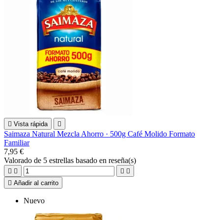

Vista rápida

Saimaza Natural Mezcla Ahorro · 500g Café Molido Formato
Familiar
7,95 €
Valorado
de 5 estrellas basado en
reseña(s)





Añadir al carrito
Nuevo