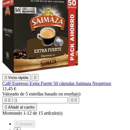

Vista rápida

Café Espresso Extra Fuerte 50 cápsulas Saimaza Nespresso
11,45 €
Valorado
de 5 estrellas basado en
reseña(s)





Añadir al carrito
Mostrando 1-12 de 15 artículo(s)

Anterior