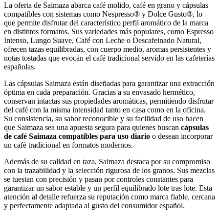
La oferta de Saimaza abarca café molido, café en grano y cápsulas
compatibles con sistemas como Nespresso® y Dolce Gusto®, lo
que permite disfrutar del característico perfil aromático de la marca
en distintos formatos. Sus variedades más populares, como Espresso
Intenso, Lungo Suave, Café con Leche o Descafeinado Natural,
ofrecen tazas equilibradas, con cuerpo medio, aromas persistentes y
notas tostadas que evocan el café tradicional servido en las cafeterías
españolas.
Las cápsulas Saimaza están diseñadas para garantizar una extracción
óptima en cada preparación. Gracias a su envasado hermético,
conservan intactas sus propiedades aromáticas, permitiendo disfrutar
del café con la misma intensidad tanto en casa como en la oficina.
Su consistencia, su sabor reconocible y su facilidad de uso hacen
que Saimaza sea una apuesta segura para quienes buscan
cápsulas
de café Saimaza compatibles para uso diario
o desean incorporar
un café tradicional en formatos modernos.
Además de su calidad en taza, Saimaza destaca por su compromiso
con la trazabilidad y la selección rigurosa de los granos. Sus mezclas
se tuestan con precisión y pasan por controles constantes para
garantizar un sabor estable y un perfil equilibrado lote tras lote. Esta
atención al detalle refuerza su reputación como marca fiable, cercana
y perfectamente adaptada al gusto del consumidor español.