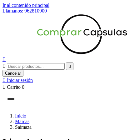
Ir al contenido principal
Llámanos: 962810900



Cancelar

Iniciar sesión

Carrito
0
Inicio
Marcas
Saimaza