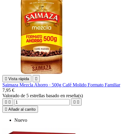

Vista rápida

Saimaza Mezcla Ahorro · 500g Café Molido Formato Familiar
7,95 €
Valorado
de 5 estrellas basado en
reseña(s)





Añadir al carrito
Nuevo