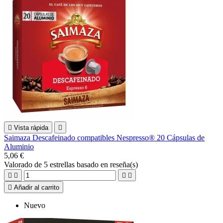

Vista rápida

Saimaza Descafeinado compatibles Nespresso® 20 Cápsulas de
Aluminio
5,06 €
Valorado
de 5 estrellas basado en
reseña(s)





Añadir al carrito
Nuevo