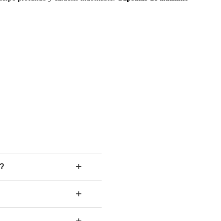
+
®?
+
+