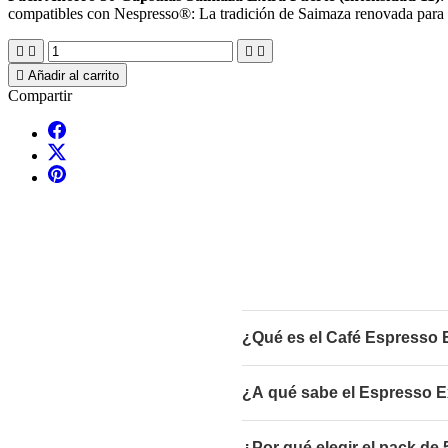
compatibles con Nespresso®: La tradición de Saimaza renovada para t





Añadir al carrito
Compartir
¿Qué es el Café Espresso 
¿A qué sabe el Espresso E
¿Por qué elegir el pack de