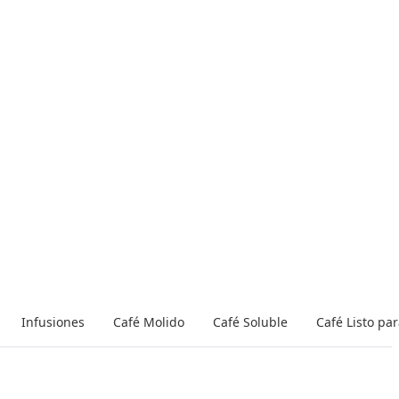
Infusiones
Café Molido
Café Soluble
Café Listo pa