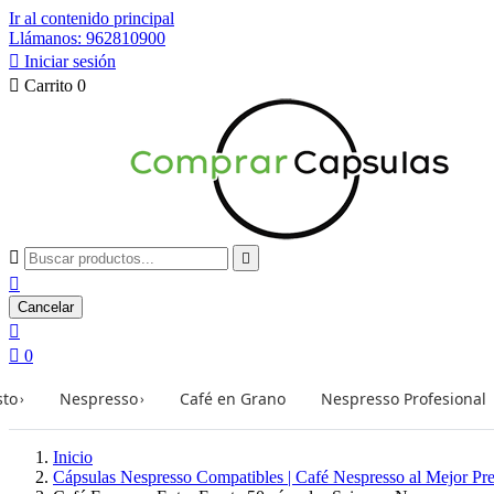
Ir al contenido principal
Llámanos: 962810900

Iniciar sesión

Carrito
0



Cancelar


0
sto
Nespresso
Café en Grano
Nespresso Profesional
›
›
Inicio
Cápsulas Nespresso Compatibles | Café Nespresso al Mejor Pre