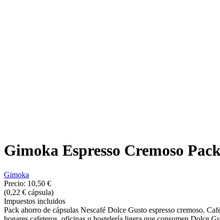
Gimoka Espresso Cremoso Pack 
Gimoka
Precio:
10,50 €
(0,22 € cápsula)
Impuestos incluidos
Pack ahorro de cápsulas Nescafé Dolce Gusto espresso cremoso. Café 
hogares cafeteros, oficinas u hostelería ligera que consumen Dolce G