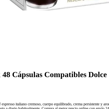
48 Cápsulas Compatibles Dolce
espresso italiano cremoso, cuerpo equilibrado, crema persistente y ar
usto a diario habitualmente. Compra al mejor precio online con envío 24