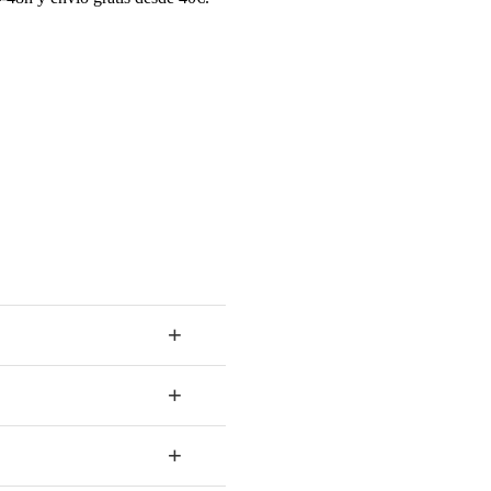
+
+
+