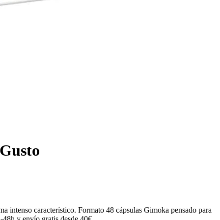
 Gusto
oma intenso característico. Formato 48 cápsulas Gimoka pensado para
-48h y envío gratis desde 40€.