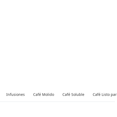
Infusiones
Café Molido
Café Soluble
Café Listo pa