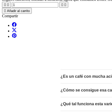





Añadir al carrito
Compartir
¿Es un café con mucha ac
¿Cómo se consigue esa cap
¿Qué tal funciona esta var