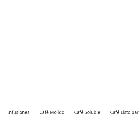
Infusiones
Café Molido
Café Soluble
Café Listo pa