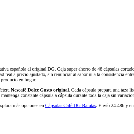
nativa española al original DG. Caja super ahorro de 48 cápsulas cortad
 real a precio ajustado, sin renunciar al sabor ni a la consistencia en
l producto en hogar.
fetera
Nescafé Dolce Gusto original
. Cada cápsula prepara una taza li
 mantenga constante cápsula a cápsula durante toda la caja sin variacione
xplora más opciones en
Cápsulas Café DG Baratas
. Envío 24-48h y en