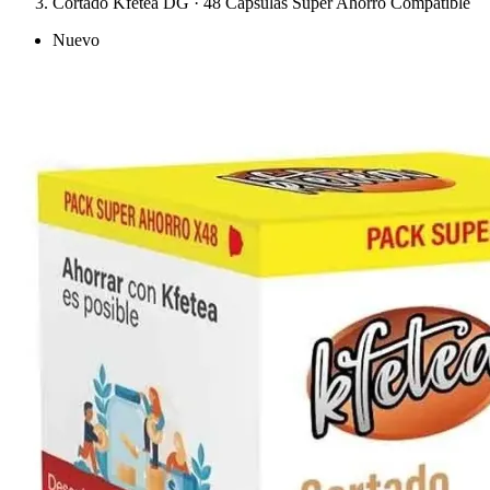
Cortado Kfetea DG · 48 Cápsulas Super Ahorro Compatible
Nuevo