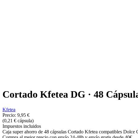
Cortado Kfetea DG · 48 Cápsul
Kfetea
Precio:
9,95 €
(0,21 € cápsula)
Impuestos incluidos
Caja super ahorro de 48 cápsulas Cortado Kfetea compatibles Dolce G
Compra al mejor precio con envío 24-48h y envío gratis desde 40€.