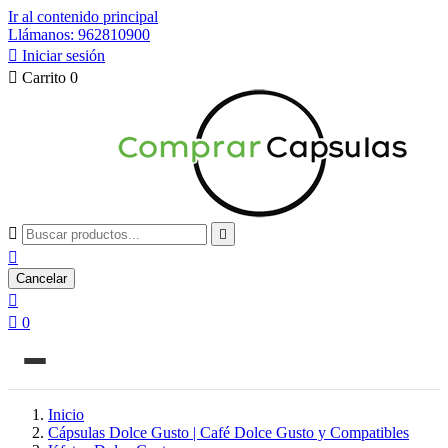
Ir al contenido principal
Llámanos: 962810900

Iniciar sesión

Carrito
0



Cancelar


0
Inicio
Cápsulas Dolce Gusto | Café Dolce Gusto y Compatibles