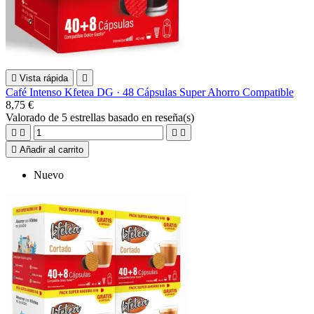

Vista rápida

Café Intenso Kfetea DG · 48 Cápsulas Super Ahorro Compatible
8,75 €
Valorado
de 5 estrellas basado en
reseña(s)





Añadir al carrito
Nuevo