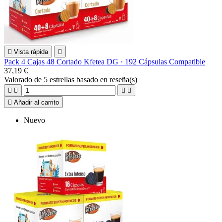

Vista rápida

Pack 4 Cajas 48 Cortado Kfetea DG · 192 Cápsulas Compatible
37,19 €
Valorado
de 5 estrellas basado en
reseña(s)





Añadir al carrito
Nuevo