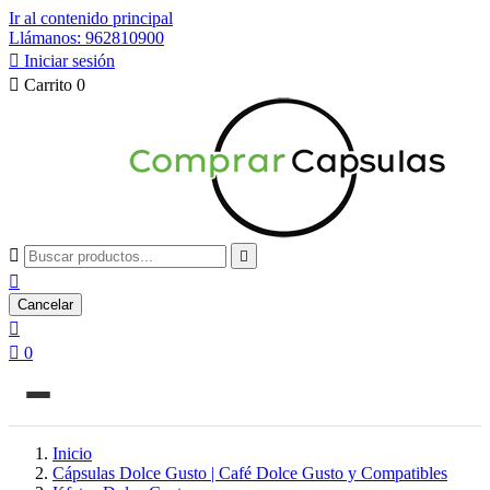
Ir al contenido principal
Llámanos: 962810900

Iniciar sesión

Carrito
0



Cancelar


0
Inicio
Cápsulas Dolce Gusto | Café Dolce Gusto y Compatibles