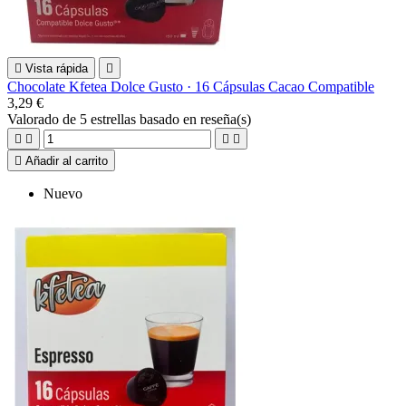

Vista rápida

Chocolate Kfetea Dolce Gusto · 16 Cápsulas Cacao Compatible
3,29 €
Valorado
de 5 estrellas basado en
reseña(s)





Añadir al carrito
Nuevo