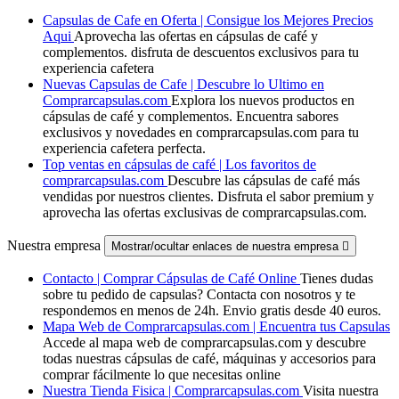
Capsulas de Cafe en Oferta | Consigue los Mejores Precios
Aqui
Aprovecha las ofertas en cápsulas de café y
complementos. disfruta de descuentos exclusivos para tu
experiencia cafetera
Nuevas Capsulas de Cafe | Descubre lo Ultimo en
Comprarcapsulas.com
Explora los nuevos productos en
cápsulas de café y complementos. Encuentra sabores
exclusivos y novedades en comprarcapsulas.com para tu
experiencia cafetera perfecta.
Top ventas en cápsulas de café | Los favoritos de
comprarcapsulas.com
Descubre las cápsulas de café más
vendidas por nuestros clientes. Disfruta el sabor premium y
aprovecha las ofertas exclusivas de comprarcapsulas.com.
Nuestra empresa
Mostrar/ocultar enlaces de nuestra empresa

Contacto | Comprar Cápsulas de Café Online
Tienes dudas
sobre tu pedido de capsulas? Contacta con nosotros y te
respondemos en menos de 24h. Envio gratis desde 40 euros.
Mapa Web de Comprarcapsulas.com | Encuentra tus Capsulas
Accede al mapa web de comprarcapsulas.com y descubre
todas nuestras cápsulas de café, máquinas y accesorios para
comprar fácilmente lo que necesitas online
Nuestra Tienda Fisica | Comprarcapsulas.com
Visita nuestra