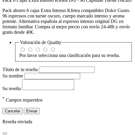
Pack 6 Cajas Extra Intenso Kfetea DG · 96 Cápsulas Tueste Oscuro
Pack ahorro 6 cajas Extra Intenso Kfetea compatibles Dolce Gusto.
96 espressos con tueste oscuro, cuerpo marcado intenso y aroma
potente. Alternativa española al espresso intenso original DG en
formato familiar. Compra al mejor precio con envío 24-48h y envío
gratis desde 40€.
Valoración de
Quality
Por favor selecciona una clasificación para su reseña.
Título de tu reseña
Su nombre
Su reseña
*
Campos requeridos
Cancelar
Enviar
Reseña enviada