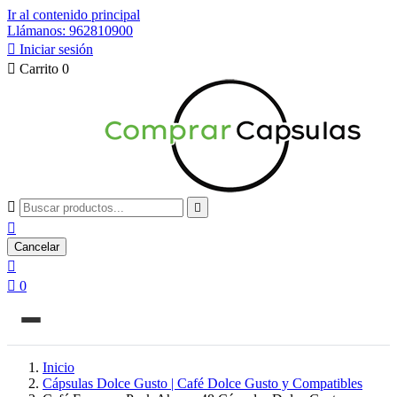
Ir al contenido principal
Llámanos: 962810900

Iniciar sesión

Carrito
0



Cancelar


0
Inicio
Cápsulas Dolce Gusto | Café Dolce Gusto y Compatibles