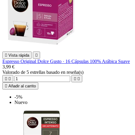

Vista rápida

Espresso Original Dolce Gusto · 16 Cápsulas 100% Arábica Suave
3,99 €
Valorado
de 5 estrellas basado en
reseña(s)





Añadir al carrito
-5%
Nuevo