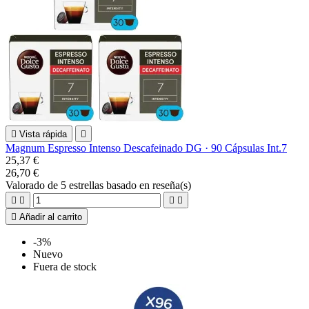

Vista rápida

Magnum Espresso Intenso Descafeinado DG · 90 Cápsulas Int.7
25,37 €
26,70 €
Valorado
de 5 estrellas basado en
reseña(s)





Añadir al carrito
-3%
Nuevo
Fuera de stock