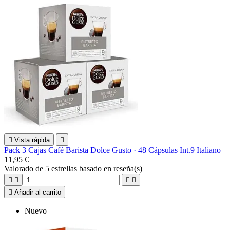

Vista rápida

Pack 3 Cajas Café Barista Dolce Gusto · 48 Cápsulas Int.9 Italiano
11,95 €
Valorado
de 5 estrellas basado en
reseña(s)





Añadir al carrito
Nuevo