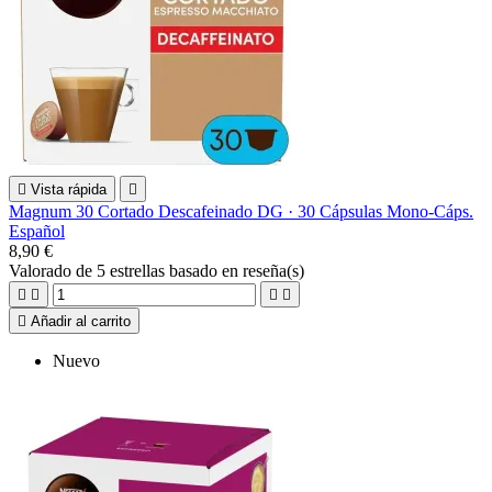

Vista rápida

Magnum 30 Cortado Descafeinado DG · 30 Cápsulas Mono-Cáps.
Español
8,90 €
Valorado
de 5 estrellas basado en
reseña(s)





Añadir al carrito
Nuevo