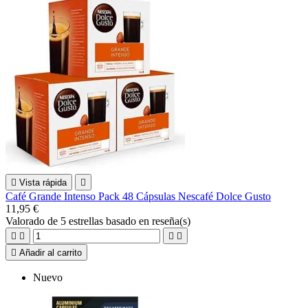

Vista rápida

Café Grande Intenso Pack 48 Cápsulas Nescafé Dolce Gusto
11,95 €
Valorado
de 5 estrellas basado en
reseña(s)





Añadir al carrito
Nuevo