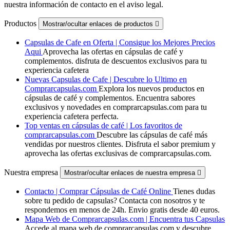
nuestra información de contacto en el aviso legal.
Productos
Mostrar/ocultar enlaces de productos

Capsulas de Cafe en Oferta | Consigue los Mejores Precios
Aqui
Aprovecha las ofertas en cápsulas de café y
complementos. disfruta de descuentos exclusivos para tu
experiencia cafetera
Nuevas Capsulas de Cafe | Descubre lo Ultimo en
Comprarcapsulas.com
Explora los nuevos productos en
cápsulas de café y complementos. Encuentra sabores
exclusivos y novedades en comprarcapsulas.com para tu
experiencia cafetera perfecta.
Top ventas en cápsulas de café | Los favoritos de
comprarcapsulas.com
Descubre las cápsulas de café más
vendidas por nuestros clientes. Disfruta el sabor premium y
aprovecha las ofertas exclusivas de comprarcapsulas.com.
Nuestra empresa
Mostrar/ocultar enlaces de nuestra empresa

Contacto | Comprar Cápsulas de Café Online
Tienes dudas
sobre tu pedido de capsulas? Contacta con nosotros y te
respondemos en menos de 24h. Envio gratis desde 40 euros.
Mapa Web de Comprarcapsulas.com | Encuentra tus Capsulas
Accede al mapa web de comprarcapsulas.com y descubre