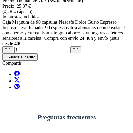
Precio habitual:
26,70 €
(5% de descuento)
Precio:
25,37 €
(0,28 € cápsula)
Impuestos incluidos
Caja Magnum de 90 cápsulas Nescafé Dolce Gusto Espresso
Intenso Descafeinado. 90 espressos descafeinados de intensidad 7
con cuerpo y crema. Formato gran ahorro para hogares cafeteros
sensibles a la cafeína. Compra con envío 24-48h y envío gratis
desde 40€.





Añadir al carrito
Compartir
Preguntas frecuentes