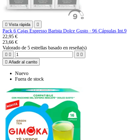

Vista rápida

Pack 6 Cajas Espresso Barista Dolce Gusto · 96 Cápsulas Int.9
22,95 €
23,66 €
Valorado
de 5 estrellas basado en
reseña(s)





Añadir al carrito
Nuevo
Fuera de stock