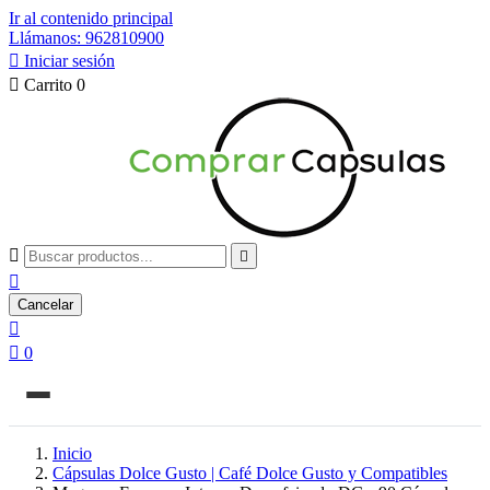
Ir al contenido principal
Llámanos: 962810900

Iniciar sesión

Carrito
0



Cancelar


0
Inicio
Cápsulas Dolce Gusto | Café Dolce Gusto y Compatibles