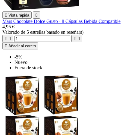

Vista rápida

Mars Chocolate Dolce Gusto · 8 Cápsulas Bebida Compatible
4,95 €
Valorado
de 5 estrellas basado en
reseña(s)





Añadir al carrito
-5%
Nuevo
Fuera de stock