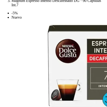
Magnum Espresso Intenso Descafeinado DG · 90 Cápsulas
Int.7
-5%
Nuevo