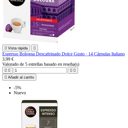

Vista rápida

Espresso Bologna Descafeinado Dolce Gusto · 14 Cápsulas Italiano
3,99 €
Valorado
de 5 estrellas basado en
reseña(s)





Añadir al carrito
-5%
Nuevo