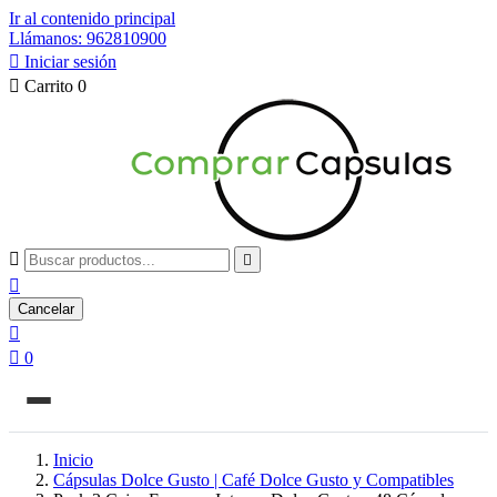
Ir al contenido principal
Llámanos: 962810900

Iniciar sesión

Carrito
0



Cancelar


0
Inicio
Cápsulas Dolce Gusto | Café Dolce Gusto y Compatibles