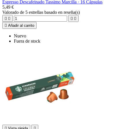
Espresso Descafeinado Tassimo Marcilla · 16 Cápsulas
5,49 €
Valorado
de 5 estrellas basado en
reseña(s)





Añadir al carrito
Nuevo
Fuera de stock

Vista rápida
