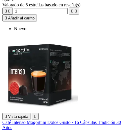
Valorado
de 5 estrellas basado en
reseña(s)





Añadir al carrito
Nuevo

Vista rápida

Café Intenso Mogorttini Dolce Gusto · 16 Cápsulas Tradición 30
Años