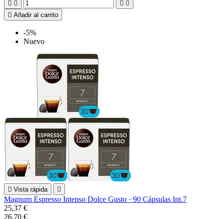





Añadir al carrito
-5%
Nuevo

Vista rápida

Magnum Espresso Intenso Dolce Gusto · 90 Cápsulas Int.7
25,37 €
26,70 €