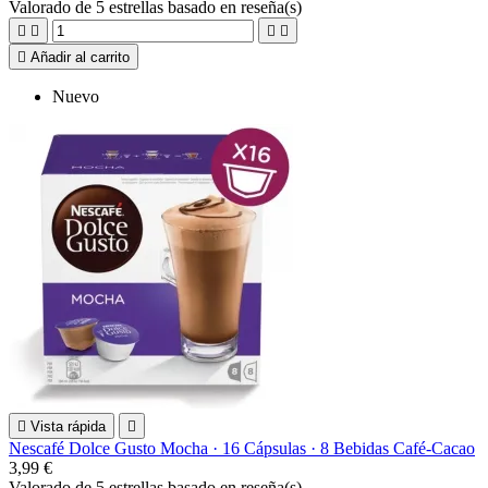
Valorado
de 5 estrellas basado en
reseña(s)





Añadir al carrito
Nuevo

Vista rápida

Nescafé Dolce Gusto Mocha · 16 Cápsulas · 8 Bebidas Café-Cacao
3,99 €
Valorado
de 5 estrellas basado en
reseña(s)