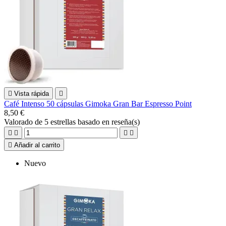

Vista rápida

Café Intenso 50 cápsulas Gimoka Gran Bar Espresso Point
8,50 €
Valorado
de 5 estrellas basado en
reseña(s)





Añadir al carrito
Nuevo