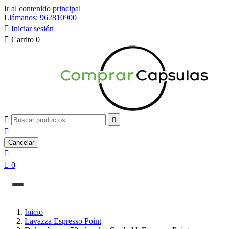
Ir al contenido principal
Llámanos: 962810900

Iniciar sesión

Carrito
0



Cancelar


0
Inicio
Lavazza Espresso Point