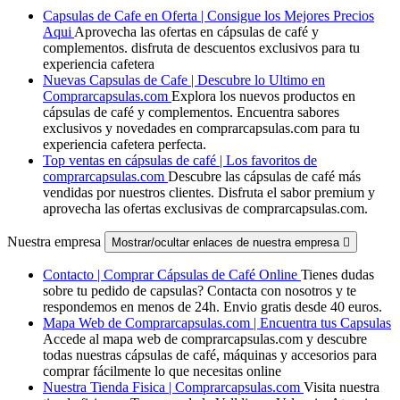
Capsulas de Cafe en Oferta | Consigue los Mejores Precios
Aqui
Aprovecha las ofertas en cápsulas de café y
complementos. disfruta de descuentos exclusivos para tu
experiencia cafetera
Nuevas Capsulas de Cafe | Descubre lo Ultimo en
Comprarcapsulas.com
Explora los nuevos productos en
cápsulas de café y complementos. Encuentra sabores
exclusivos y novedades en comprarcapsulas.com para tu
experiencia cafetera perfecta.
Top ventas en cápsulas de café | Los favoritos de
comprarcapsulas.com
Descubre las cápsulas de café más
vendidas por nuestros clientes. Disfruta el sabor premium y
aprovecha las ofertas exclusivas de comprarcapsulas.com.
Nuestra empresa
Mostrar/ocultar enlaces de nuestra empresa

Contacto | Comprar Cápsulas de Café Online
Tienes dudas
sobre tu pedido de capsulas? Contacta con nosotros y te
respondemos en menos de 24h. Envio gratis desde 40 euros.
Mapa Web de Comprarcapsulas.com | Encuentra tus Capsulas
Accede al mapa web de comprarcapsulas.com y descubre
todas nuestras cápsulas de café, máquinas y accesorios para
comprar fácilmente lo que necesitas online
Nuestra Tienda Fisica | Comprarcapsulas.com
Visita nuestra