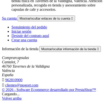
tienda fisica en Tavernes de la Valldigna, Valencia. Atencion
personalizada, recogida en tienda y asesoramiento sobre
capsulas de cafe y accesorios.
Su cuenta
Mostrar/ocultar enlaces de tu cuenta

Seguimiento del pedido
Iniciar sesión
Desistir del contrato aquí
Crear una cuenta
Información de la tienda
Mostrar/ocultar información de la tienda

Comprarcapsulas
Cantalot, 7
46760 Tavernes de la Valldigna
València
España

962810900

clientes@mogort.com
© 2026 - Software Ecommerce desarrollado por PrestaShop™
Cargando...
Volver arriba